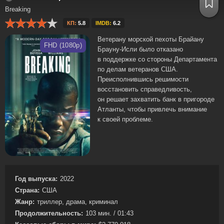
Breaking
КП:
5.8
IMDB:
6.2
Ветерану морской пехоты Брайану
FHD (1080p)
Брауну-Исли было отказано
в поддержке со стороны Департамента
по делам ветеранов США.
Преисполнившись решимости
восстановить справедливость,
он решает захватить банк в пригороде
Атланты, чтобы привлечь внимание
к своей проблеме.
Год выпуска:
2022
Страна:
США
Жанр:
триллер, драма, криминал
Продолжительность:
103 мин. / 01:43