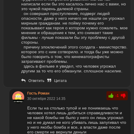
написали если бы это касалось лично нас с вами, но
это чужой парень далекой страны.
он совершил преступление, подверг людей
опасности. даже у него ничего не нашли он угрожал
мирным гражданам. не пойму почему его
показывают как героя о котором нужно сожалеть. мое
мнение и обращение к тем, кто снимает такие
фильмы - лучше показали бы эту проблему с другой
стороны.
причину злоключений этого солдата - министерство.
которое это с ним сотворило. и тогда бы уже можно
было говорить о том, что кинематографисты
затрагивают проблемы.
здесь в фильме я увидел, что человек угрожал
другим за то что его обманули. сплошное насилие.
Ответить
Цитата
Гость Роман
-1
30 октября 2022 14:35
Если ты на столько тупой и не понимаешь что
человек хотел лишь добиться справедливости и
не какой бомбы не было у него он лишь угрожал
но и не думал не кого убивать лишь запугивал что
у него якобы бомба и все, а власти даже после
его смерти не вернули деньги