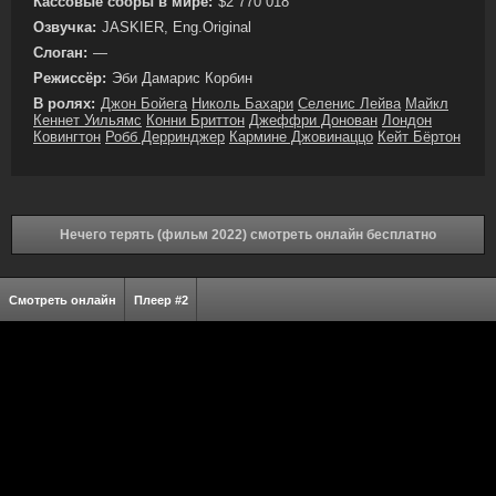
Кассовые сборы в мире:
$2 770 018
Озвучка:
JASKIER, Eng.Original
Слоган:
—
Режиссёр:
Эби Дамарис Корбин
В ролях:
Джон Бойега
Николь Бахари
Селенис Лейва
Майкл
Кеннет Уильямс
Конни Бриттон
Джеффри Донован
Лондон
Ковингтон
Робб Дерринджер
Кармине Джовинаццо
Кейт Бёртон
Нечего терять (фильм 2022) смотреть онлайн бесплатно
Смотреть онлайн
Плеер #2