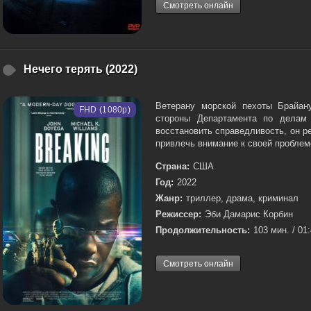
Смотреть онлайн
Нечего терять (2022)
Ветерану морской пехоты Брайан
FHD (1080p)
стороны Департамента по делам
восстановить справедливость, он р
привлечь внимание к своей проблеме
Страна:
США
Год:
2022
Жанр:
триллер, драма, криминал
Режиссер:
Эби Дамарис Корбин
Продолжительность:
103 мин. / 01
Смотреть онлайн