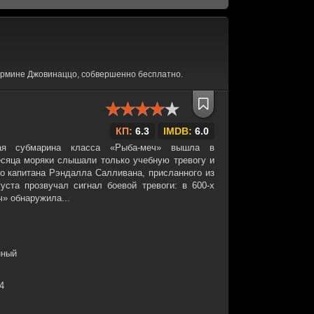
армине Джовинаццо, собвершенно бесплатно.
КП:
6.3
IMDB:
6.0
ая субмарина класса «Рыба-меч» вышла в
есяца моряки слышали только учебную тревогу и
го капитана Рэндалла Салливана, присланного из
уста прозвучал сигнал боевой тревоги: в 600-х
» обнаружила...
нный
34