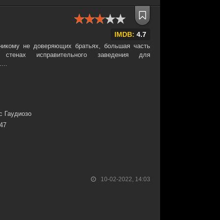
IMDB:
4.7
никому не доверяющих братьях, большая часть
стенах исправительного заведения для
...
с Гаудиозо
:47
10-02-2022, 14:03