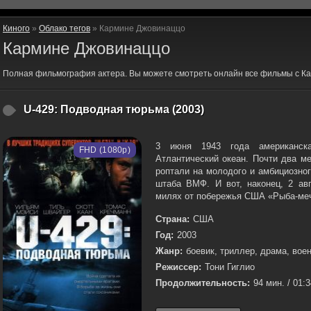
Киного
»
Облако тегов
» Кармине Джовинаццо
Кармине Джовинаццо
Полная фильмография актера. Вы можете смотреть онлайн все фильмы с К
U-429: Подводная тюрьма (2003)
3 июня 1943 года американск
FHD (1080p)
Атлантический океан. Почти два м
роптали на молодого и амбициозно
штаба ВМФ. И вот, наконец, 2 авг
милях от побережья США «Рыба-меч
Страна:
США
Год:
2003
Жанр:
боевик, триллер, драма, вое
Режиссер:
Тони Гиглио
Продолжительность:
94 мин. / 01: