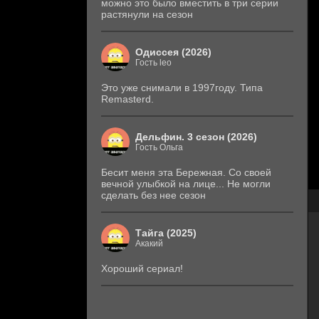
можно это было вместить в три серии
растянули на сезон
Одиссея (2026)
Гость leo
Это уже снимали в 1997году. Типа
Remasterd.
Дельфин. 3 сезон (2026)
Гость Ольга
Бесит меня эта Бережная. Со своей
вечной улыбкой на лице... Не могли
сделать без нее сезон
Тайга (2025)
Акакий
Хороший сериал!