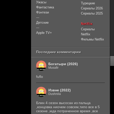
Ужасы
Турецкие
Фантастика
Сериалы 2026
Фэнтези
Сериалы 2025
—
Детские
Netflix
—
Сериалы
Apple TV+
Netflix
Фильмы Netflix
Последние комментарии
Богатыри (2026)
Musafir
fuflo
Извне (2022)
Dushnila
Блин 4 сезон высосан из пальца
,концовка ниочем совсем,типо все в 5
сезоне ,мда потраченное время ,все