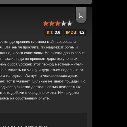
КП:
3.6
IMDB:
4.2
есто, где древние племена майя совершали
. Эта земля проклята, принадлежит богам и
ально, и боги счастливы. Но ритуал давно забыт,
я. Если люди не приносят дары Богу, они их
день сбора урожая: этот период местные жители
не выходить на улицу и держаться подальше от
е и голодные. Им нужны человеческие души,
ает, тот и убивает. Сильные не знают пощады. Но
равдывая убийство деятельностью неизвестных
 месте добычи в середине охоты. Им придется
ваясь на собственном опыте.