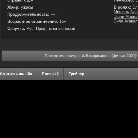
Страна:
США
Режиссёр:
Э
Жанр:
ужасы
В ролях:
Эл
Мишель
Але
Продолжительность:
—
Эшли Мэриэ
Сила Агавал
Возрастное ограничение:
16+
Озвучка:
Рус. Проф. многоголосый
Проклятие плачущей: Безвременье (фильм 2021) 
Смотреть онлайн
Плеер #2
Трейлер