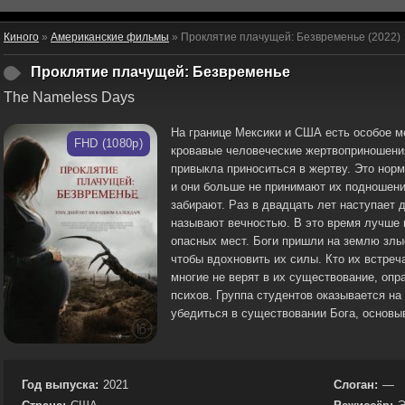
Киного
»
Американские фильмы
» Проклятие плачущей: Безвременье (2022)
Проклятие плачущей: Безвременье
The Nameless Days
На границе Мексики и США есть особое м
FHD (1080p)
кровавые человеческие жертвоприношения
привыкла приноситься в жертву. Это норм
и они больше не принимают их подношени
забирают. Раз в двадцать лет наступает 
называют вечностью. В это время лучше 
опасных мест. Боги пришли на землю злы
чтобы вдохновить их силы. Кто их встреч
многие не верят в их существование, оп
психов. Группа студентов оказывается на
убедиться в существовании Бога, основы
Год выпуска:
2021
Слоган:
—