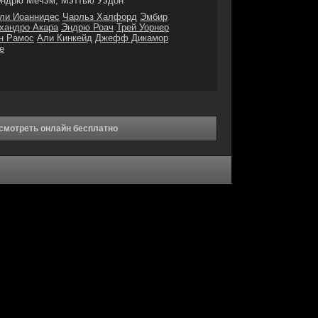
ндрю Мечэм, Мэттью Уэдон
ли Иоаннидес
Чарльз Халфорд
Эмбир
хандро Акара
Эндрю Роач
Трей Уорнер
н Рамос
Али Кинкейд
Джефф Дикамор
е
смотреть онлайн бесплатно