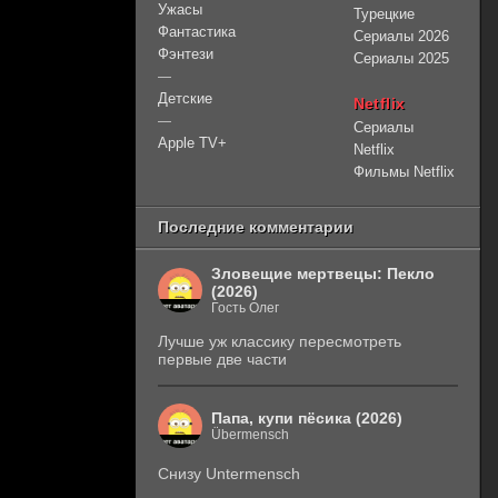
Ужасы
Турецкие
Фантастика
Сериалы 2026
Фэнтези
Сериалы 2025
—
Детские
Netflix
—
Сериалы
Apple TV+
Netflix
Фильмы Netflix
Последние комментарии
Зловещие мертвецы: Пекло
(2026)
Гость Олег
Лучше уж классику пересмотреть
первые две части
Папа, купи пёсика (2026)
Übermensch
Снизу Untermensch