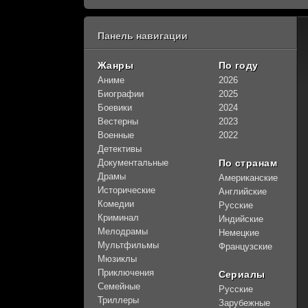
Панель навигации
80
1
2
3
4
5
Жанры
По году
Аниме
2026
Биографии
2025
Боевики
2024
Вестерны
2023
Военные
2022
Детективы
Документальные
По странам
Драмы
Американские
Исторические
Английские
Комедии
Русские
Криминал
Индийские
Мелодрамы
Немецкие
Мультфильмы
Французские
Мюзиклы
Приключения
Сериалы
Семейные
Русские
Триллеры
Зарубежные