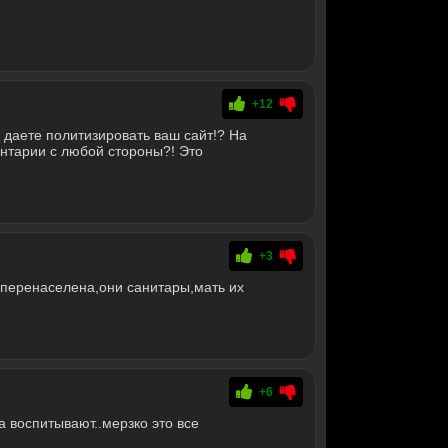
+12
даете политизировать ваш сайт!? На
ентарии с любой стороны?! Это
+3
я перенаселена,они санитары,мать их
+6
а воспитывают..мерзко это все