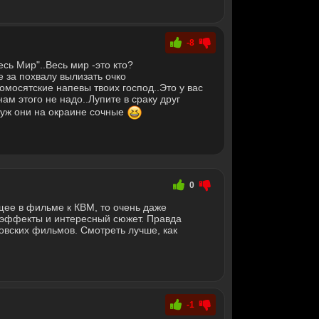
-8
сь Мир"..Весь мир -это кто?
 за похвалу вылизать очко
омосятские напевы твоих господ..Это у вас
ам этого не надо..Лупите в сраку друг
 уж они на окраине сочные
0
щее в фильме к КВМ, то очень даже
цэффекты и интересный сюжет. Правда
вских фильмов. Смотреть лучше, как
-1