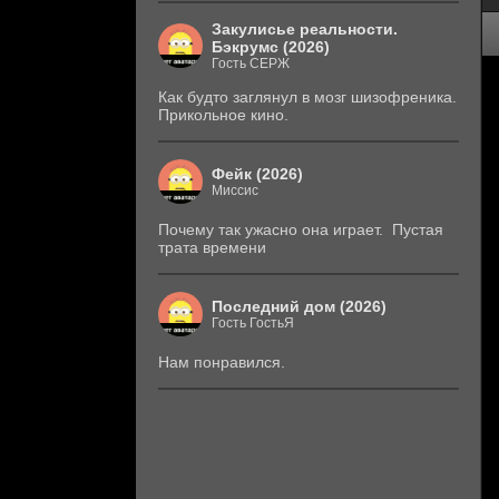
Закулисье реальности.
Бэкрумс (2026)
Гость СЕРЖ
Как будто заглянул в мозг шизофреника.
Прикольное кино.
Фейк (2026)
Миссис
Почему так ужасно она играет. Пустая
трата времени
Последний дом (2026)
Гость ГостьЯ
Нам понравился.