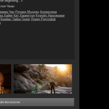
the beginning...»
лоя Чжао
емма Чан
Ричард Мэдден
Анджелина
ма Хайек
Кит Харингтон
Кумэйл Нанджиани
Брайан Тайри Генри
Лорен Ридлофф
н
айн бесплатно