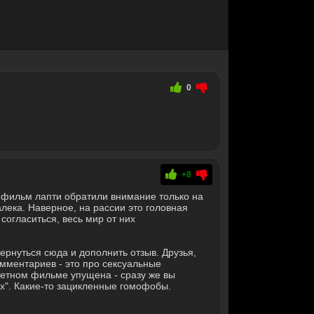
0
+8
 фильм лапти обратили внимание только на
лека. Наверное, на рассии это головная
 согласиться, весь мир от них
рнуться сюда и дополнить отзыв. Друзья,
омментариев - это про сексуальные
ретном фильме упущена - сразу же вы
ух". Какие-то зацикленные гомофобы.