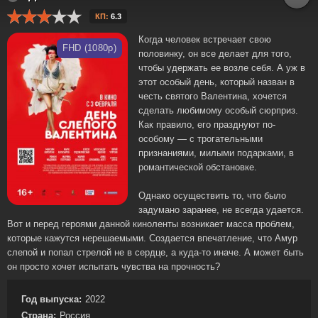
КП:
6.3
Когда человек встречает свою
FHD (1080p)
половинку, он все делает для того,
чтобы удержать ее возле себя. А уж в
этот особый день, который назван в
честь святого Валентина, хочется
сделать любимому особый сюрприз.
Как правило, его празднуют по-
особому — с трогательными
признаниями, милыми подарками, в
романтической обстановке.
Однако осуществить то, что было
задумано заранее, не всегда удается.
Вот и перед героями данной киноленты возникает масса проблем,
которые кажутся нерешаемыми. Создается впечатление, что Амур
слепой и попал стрелой не в сердце, а куда-то иначе. А может быть
он просто хочет испытать чувства на прочность?
Год выпуска:
2022
Страна:
Россия