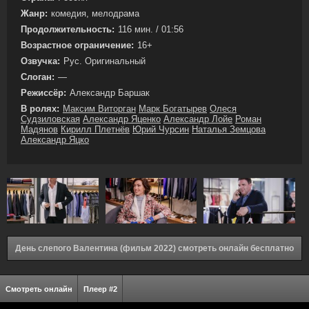
Жанр:
комедия, мелодрама
Продолжительность:
116 мин. / 01:56
Возрастное ограничение:
16+
Озвучка:
Рус. Оригинальный
Слоган:
—
Режиссёр:
Александр Баршак
В ролях:
Максим Виторган
Марк Богатырев
Олеся
Судзиловская
Александр Яценко
Александр Лойе
Роман
Мадянов
Кирилл Плетнёв
Юрий Чурсин
Наталья Земцова
Александр Яцко
День слепого Валентина (фильм 2022) смотреть онлайн бесплатно
Смотреть онлайн
Плеер #2