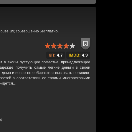
buse Jnr, собвершенно бесплатно.
КП:
4.7
IMDB:
4.9
ет в якобы пустующее поместье, принадлежащее
адежде получить самые легкие деньги в своей
я дома и вовсе не собираются вызывать полицию.
гостей в соответствии со своими многовековыми
идется...
34