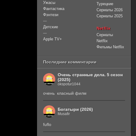
Ужасы
Турецкие
Фантастика
Сериалы 2026
Фэнтези
Сериалы 2025
—
Детские
Netflix
—
Сериалы
Apple TV+
Netflix
Фильмы Netflix
Последние комментарии
Очень странные дела. 5 сезон
(2025)
okspotur1044
очень класный филм
Богатыри (2026)
Musafir
fuflo