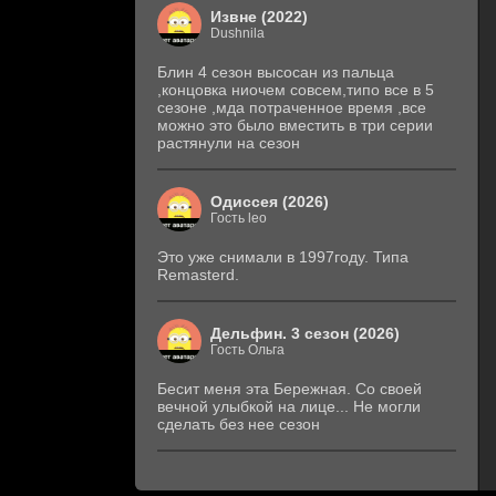
Извне (2022)
Dushnila
Блин 4 сезон высосан из пальца
,концовка ниочем совсем,типо все в 5
сезоне ,мда потраченное время ,все
можно это было вместить в три серии
растянули на сезон
Одиссея (2026)
Гость leo
Это уже снимали в 1997году. Типа
Remasterd.
Дельфин. 3 сезон (2026)
Гость Ольга
Бесит меня эта Бережная. Со своей
вечной улыбкой на лице... Не могли
сделать без нее сезон