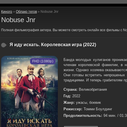
Киного
»
Облако тегов
» Nobuse Jnr
Nobuse Jnr
Полная фильмография актера. Вы можете смотреть онлайн все фильмы с No
Я иду искать. Королевская игра (2022)
Банда молодых хулиганов проника
FHD (1080p)
членам королевской фамилии, в н
жизни. Однако хозяева оказываютс
Они готовы встретить непрошеных 
традициями. И теперь грабителям пр
Страна:
Великобритания
Год:
2022
Жанр:
ужасы, боевик
Режиссер:
Томми Боулдинг
Продолжительность:
94 мин. / 01: