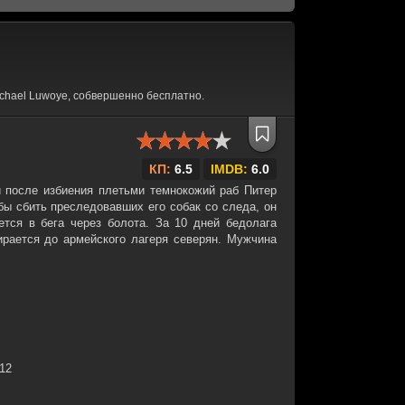
chael Luwoye, собвершенно бесплатно.
КП:
6.5
IMDB:
6.0
 после избиения плетьми темнокожий раб Питер
бы сбить преследовавших его собак со следа, он
ется в бега через болота. За 10 дней бедолага
ирается до армейского лагеря северян. Мужчина
:12