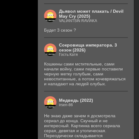
Дьявол может плакать / Devil
May Cry (2025)
VALIANTSIN RAVIAKA
Будет 3 сезон ?
Сокровища императора. 3
сезон (2026)
Гость Катя
Кошкины сами мстительные, сами
начали войну, сами первые поставили
черную метку голубым, сами
невоспитанные, а потом кочевряжаться
и нападают на людей олубых.
Медведь (2022)
irsen-86
Не знаю даже зачем я досмотрела
сериал до конца. Скучный и не
интересный. Картинка всего сериала
серая, девятая и утопическая.
Переодически складывается