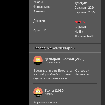
Ужасы
Турецкие
Фантастика
Сериалы 2026
Фэнтези
Сериалы 2025
—
Детские
Netflix
—
Сериалы
Apple TV+
Netflix
Фильмы Netflix
Последние комментарии
Дельфин. 3 сезон (2026)
Гость Ольга
Бесит меня эта Бережная. Со своей
вечной улыбкой на лице... Не могли
сделать без нее сезон
Тайга (2025)
Акакий
Хороший сериал!