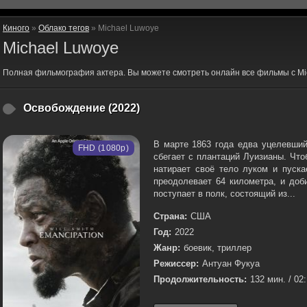
Киного
»
Облако тегов
» Michael Luwoye
Michael Luwoye
Полная фильмография актера. Вы можете смотреть онлайн все фильмы с Mi
Освобождение (2022)
В марте 1863 года едва уцелевший
FHD (1080p)
сбегает с плантаций Луизианы. Что
натирает своё тело луком и пуска
преодолевает 64 километра, и доб
поступает в полк, состоящий из...
Страна:
США
Год:
2022
Жанр:
боевик, триллер
Режиссер:
Антуан Фукуа
Продолжительность:
132 мин. / 02