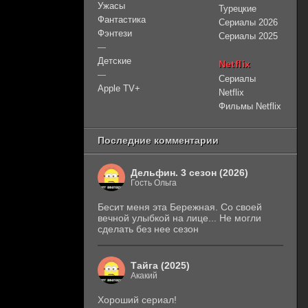
Ужасы
Турецкие
Фантастика
Сериалы 2026
Фэнтези
Сериалы 2025
—
Детские
Netflix
—
Сериалы
Apple TV+
Netflix
Фильмы Netflix
Последние комментарии
Дельфин. 3 сезон (2026)
Гость Ольга
Бесит меня эта Бережная. Со своей
вечной улыбкой на лице... Не могли
сделать без нее сезон
Тайга (2025)
Акакий
Хороший сериал!