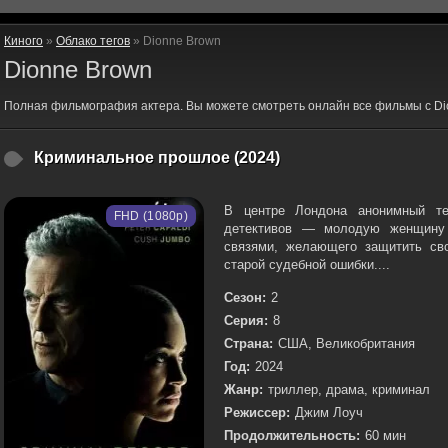
Киного
»
Облако тегов
» Dionne Brown
Dionne Brown
Полная фильмография актера. Вы можете смотреть онлайн все фильмы с Di
Криминальное прошлое (2024)
В центре Лондона анонимный те
FHD (1080p)
детективов — молодую женщину 
связями, желающего защитить св
старой судебной ошибки....
Сезон:
2
Серия:
8
Страна:
США, Великобритания
Год:
2024
Жанр:
триллер, драма, криминал
Режиссер:
Джим Лоуч
Продолжительность:
60 мин