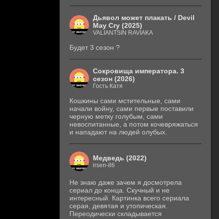
Дьявол может плакать / Devil
May Cry (2025)
VALIANTSIN RAVIAKA
Будет 3 сезон ?
Сокровища императора. 3
сезон (2026)
Гость Катя
Кошкины сами мстительные, сами
начали войну, сами первые поставили
черную метку голубым, сами
невоспитанные, а потом кочевряжаться
и нападают на людей олубых.
Медведь (2022)
irsen-86
Не знаю даже зачем я досмотрела
сериал до конца. Скучный и не
интересный. Картинка всего сериала
серая, девятая и утопическая.
Переодически складывается