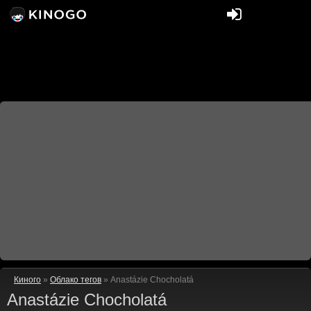
Киного
»
Облако тегов
» Anastázie Chocholatá
Anastázie Chocholatá