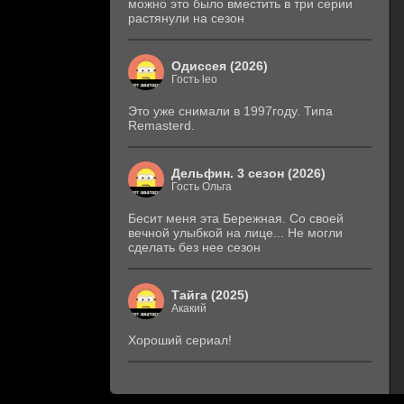
можно это было вместить в три серии
растянули на сезон
Одиссея (2026)
Гость leo
Это уже снимали в 1997году. Типа
Remasterd.
Дельфин. 3 сезон (2026)
Гость Ольга
Бесит меня эта Бережная. Со своей
вечной улыбкой на лице... Не могли
сделать без нее сезон
Тайга (2025)
Акакий
Хороший сериал!