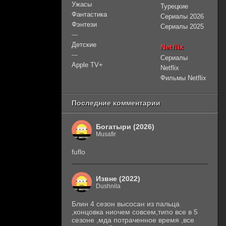
Ужасы
Турецкие
Фантастика
Сериалы 2026
Фэнтези
Сериалы 2025
—
Детские
Netflix
—
Сериалы
Apple TV+
Netflix
Фильмы Netflix
Последние комментарии
Богатыри (2026)
Musafir
fuflo
Извне (2022)
Dushnila
Блин 4 сезон высосан из пальца
,концовка ниочем совсем,типо все в 5
сезоне ,мда потраченное время ,все