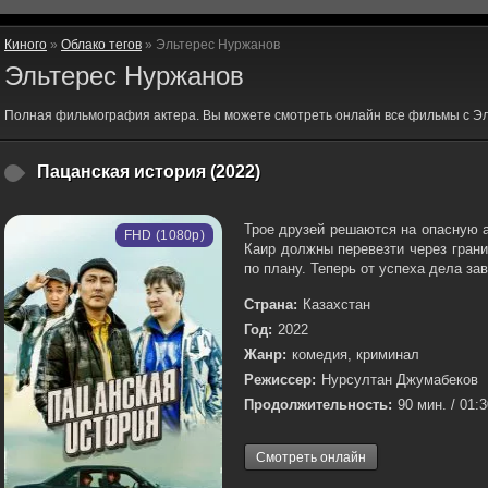
Киного
»
Облако тегов
» Эльтерес Нуржанов
Эльтерес Нуржанов
Полная фильмография актера. Вы можете смотреть онлайн все фильмы с Э
Пацанская история (2022)
Трое друзей решаются на опасную а
FHD (1080p)
Каир должны перевезти через грани
по плану. Теперь от успеха дела зав
Страна:
Казахстан
Год:
2022
Жанр:
комедия, криминал
Режиссер:
Нурсултан Джумабеков
Продолжительность:
90 мин. / 01:
Смотреть онлайн