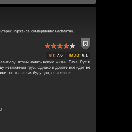
льтерес Нуржанов, собвершенно бесплатно.
КП:
7.6
IMDB:
6.1
вантюру, чтобы начать новую жизнь. Тима, Рус и
цу незаконный груз. Однако в дороге все идет не
исит не только их будущее, но и жизни....
30