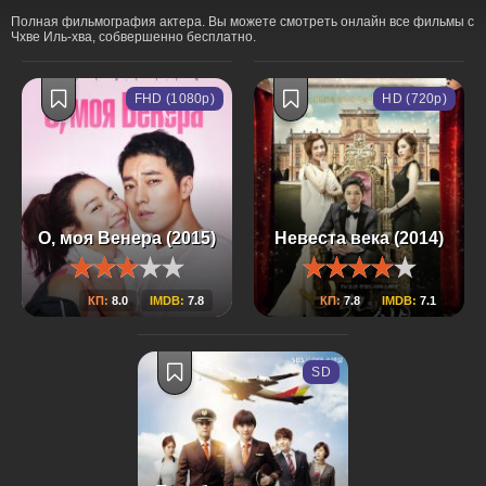
Полная фильмография актера. Вы можете смотреть онлайн все фильмы с
Чхве Иль-хва, собвершенно бесплатно.
FHD (1080p)
HD (720p)
О, моя Венера (2015)
Невеста века (2014)
КП:
8.0
IMDB:
7.8
КП:
7.8
IMDB:
7.1
SD