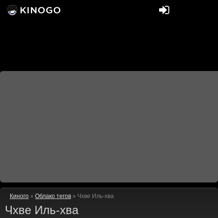
Киного
»
Облако тегов
» Чхве Иль-хва
Чхве Иль-хва