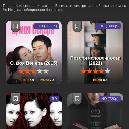
Полная фильмография актера. Вы можете смотреть онлайн все фильмы с
Чо Ын-джи, собвершенно бесплатно.
FHD (1080p)
FHD (1080p)
Потеря человечности
О, моя Венера (2015)
(2021)
КП:
8.0
IMDB:
7.8
IMDB:
8.5
SD
HD (720p)