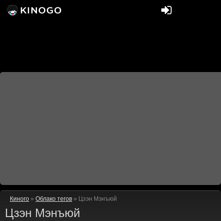
Киного
»
Облако тегов
» Цзэн Мэнъюй
Цзэн Мэнъюй