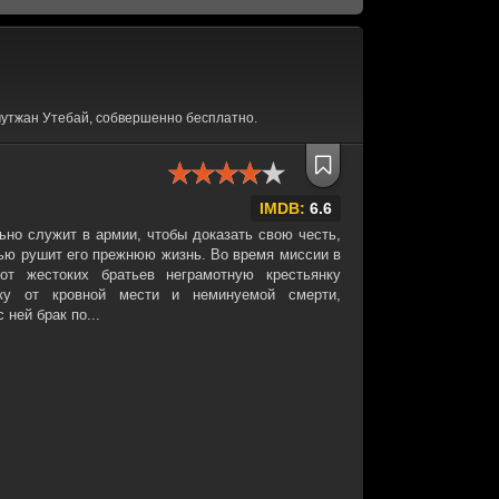
утжан Утебай, собвершенно бесплатно.
IMDB:
6.6
ьно служит в армии, чтобы доказать свою честь,
тью рушит его прежнюю жизнь. Во время миссии в
от жестоких братьев неграмотную крестьянку
ку от кровной мести и неминуемой смерти,
ней брак по...