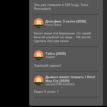
Это уже снимали в 1997году. Типа
Remasterd.
Дельфин. 3 сезон (2026)
Гость Ольга
Бесит меня эта Бережная. Со своей
вечной улыбкой на лице... Не могли
сделать без нее сезон
Тайга (2025)
Акакий
Хороший сериал!
Дьявол может плакать / Devil
May Cry (2025)
VALIANTSIN RAVIAKA
Будет 3 сезон ?