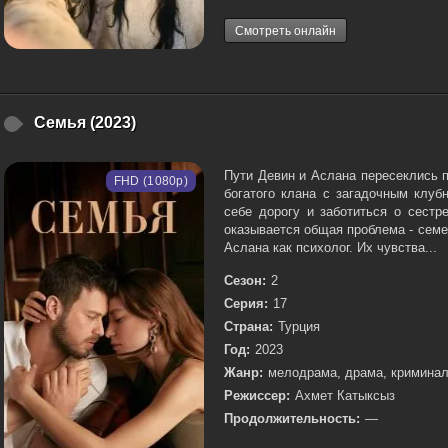
Смотреть онлайн
Семья (2023)
Пути Девин и Аслана пересеклись п
FHD (1080p)
богатого клана с загадочным клуб
себе дорогу и заботиться о сестр
оказывается общая проблема - семе
Аслана как психолог. Их чувства...
Сезон:
2
Серия:
17
Страна:
Турция
Год:
2023
Жанр:
мелодрама, драма, кримина
Режиссер:
Ахмет Катыксыз
Продолжительность:
—