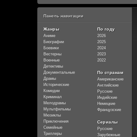
Панель навигации
Жанры
По году
Аниме
2026
Биографии
2025
80
1
2
3
4
5
Боевики
2024
Вестерны
2023
Военные
2022
Детективы
Документальные
По странам
Драмы
Американские
Исторические
Английские
Комедии
Русские
Криминал
Индийские
Мелодрамы
Немецкие
Мультфильмы
Французские
Мюзиклы
Приключения
Сериалы
Семейные
Русские
Триллеры
Зарубежные