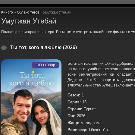
Киного
»
Облако тегов
» Умутжан Утебай
Умутжан Утебай
Полная фильмография актера. Вы можете смотреть онлайн все фильмы с Ум
Ты тот, кого я люблю (2026)
Богатый наследник Эркан добровол
FHD (1080p)
но одна случайная встреча полнос
зоне землетрясения он спасает 
Диджле. Чтобы защитить девуш
влиятельный стамбулец заключает с 
Сезон:
1
Серия:
15
Страна:
Турция
Год:
2026
Жанр:
мелодрама
Режиссер:
Гёкчен Уста