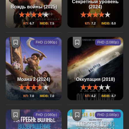
Секретный уровень
Вождь войны (2025)
(2024)
КП:
6.7
IMDB:
7.5
КП:
7.2
IMDB:
8.0
FHD (1080p)
FHD (1080p)
Моана 2 (2024)
Оккупация (2018)
КП:
7.0
IMDB:
7.0
КП:
4.2
IMDB:
4.7
FHD (1080p)
FHD (1080p)