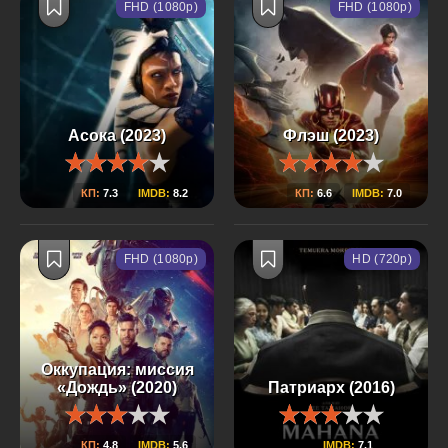
FHD (1080p)
FHD (1080p)
Асока (2023)
Флэш (2023)
КП:
7.3
IMDB:
8.2
КП:
6.6
IMDB:
7.0
FHD (1080p)
HD (720p)
Оккупация: миссия
«Дождь» (2020)
Патриарх (2016)
КП:
4.8
IMDB:
5.6
IMDB:
7.1