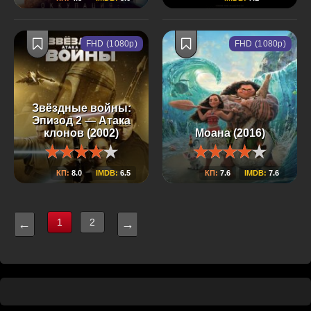
FHD (1080p)
FHD (1080p)
Звёздные войны:
Эпизод 2 — Атака
клонов (2002)
Моана (2016)
КП:
8.0
IMDB:
6.5
КП:
7.6
IMDB:
7.6
1
2
←
→