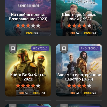
На гребне волны.
Шесть дней, семь
Возвращение (2023)
ночей (1998)
IMDB:
5.0
КП:
7.2
IMDB:
5.8
HD (720p)
FHD (1080p)
Книга Бобы Фетта
Аквамен и потерянное
(2021)
царство (2023)
КП:
7.5
IMDB:
7.8
КП:
6.1
IMDB:
6.0