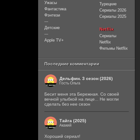
Ужасы
Турецкие
Фантастика
Сериалы 2026
Фэнтези
Сериалы 2025
—
Детские
Netflix
—
Сериалы
Apple TV+
Netflix
Фильмы Netflix
Последние комментарии
Дельфин. 3 сезон (2026)
Гость Ольга
Бесит меня эта Бережная. Со своей
вечной улыбкой на лице... Не могли
сделать без нее сезон
Тайга (2025)
Акакий
Хороший сериал!