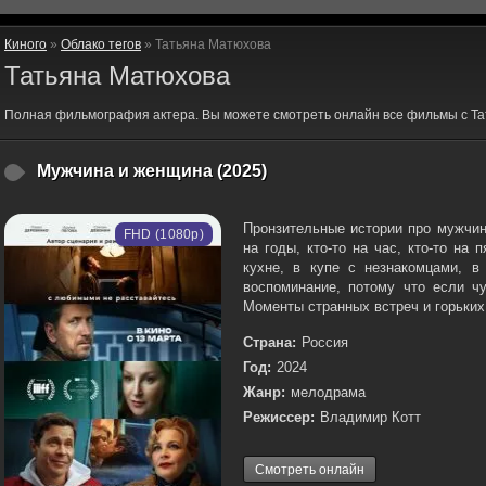
Киного
»
Облако тегов
» Татьяна Матюхова
Татьяна Матюхова
Полная фильмография актера. Вы можете смотреть онлайн все фильмы с Та
Мужчина и женщина (2025)
Пронзительные истории про мужчин
FHD (1080p)
на годы, кто-то на час, кто-то на
кухне, в купе с незнакомцами, в
воспоминание, потому что если чу
Моменты странных встреч и горьких.
Страна:
Россия
Год:
2024
Жанр:
мелодрама
Режиссер:
Владимир Котт
Смотреть онлайн