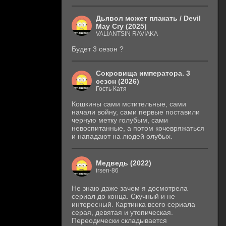
Дьявол может плакать / Devil
May Cry (2025)
VALIANTSIN RAVIAKA
Будет 3 сезон ?
Сокровища императора. 3
сезон (2026)
Гость Катя
Кошкины сами мстительные, сами
начали войну, сами первые поставили
черную метку голубым, сами
невоспитанные, а потом кочевряжаться
и нападают на людей олубых.
Медведь (2022)
irsen-86
Не знаю даже зачем я досмотрела
сериал до конца. Скучный и не
интересный. Картинка всего сериала
серая, девятая и утопическая.
Переодически складывается