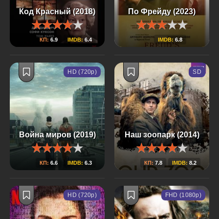
Код Красный (2018)
По Фрейду (2023)
КП:
6.9
IMDB:
6.4
IMDB:
6.8
HD (720p)
SD
Война миров (2019)
Наш зоопарк (2014)
КП:
6.6
IMDB:
6.3
КП:
7.8
IMDB:
8.2
HD (720p)
FHD (1080p)