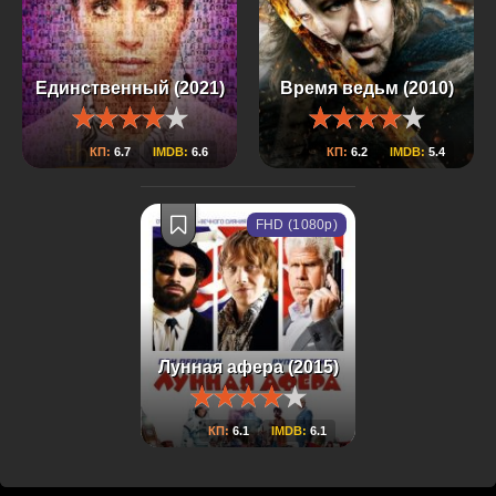
Единственный (2021)
Время ведьм (2010)
КП:
6.7
IMDB:
6.6
КП:
6.2
IMDB:
5.4
FHD (1080p)
Лунная афера (2015)
КП:
6.1
IMDB:
6.1