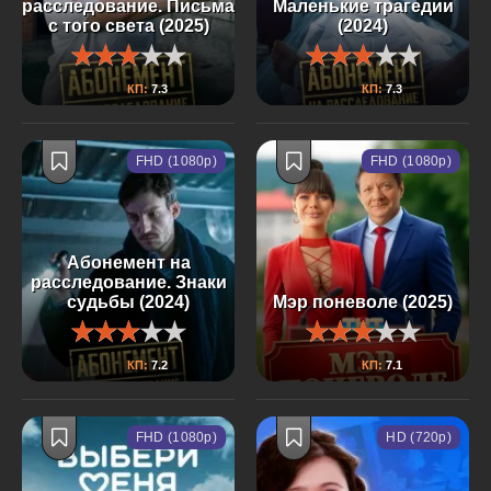
расследование. Письма
Маленькие трагедии
с того света (2025)
(2024)
КП:
7.3
КП:
7.3
FHD (1080p)
FHD (1080p)
Абонемент на
расследование. Знаки
судьбы (2024)
Мэр поневоле (2025)
КП:
7.2
КП:
7.1
FHD (1080p)
HD (720p)