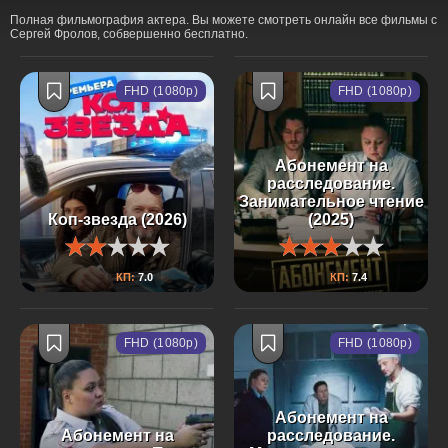
Полная фильмография актера. Вы можете смотреть онлайн все фильмы с
Сергей Фролов, собвершенно бесплатно.
FHD (1080p)
FHD (1080p)
Абонемент на
расследование.
Занимательное чтение
Коп-звезда (2026)
(2025)
КП:
7.0
КП:
7.4
FHD (1080p)
FHD (1080p)
Абонемент на
Абонемент на
расследование.