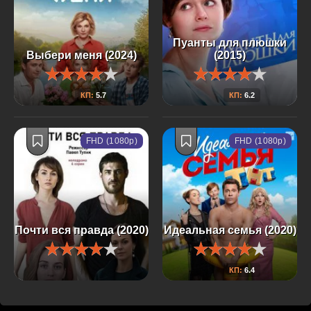
Пуанты для плюшки
Выбери меня (2024)
(2015)
КП:
5.7
КП:
6.2
FHD (1080p)
FHD (1080p)
Почти вся правда (2020)
Идеальная семья (2020)
КП:
6.4