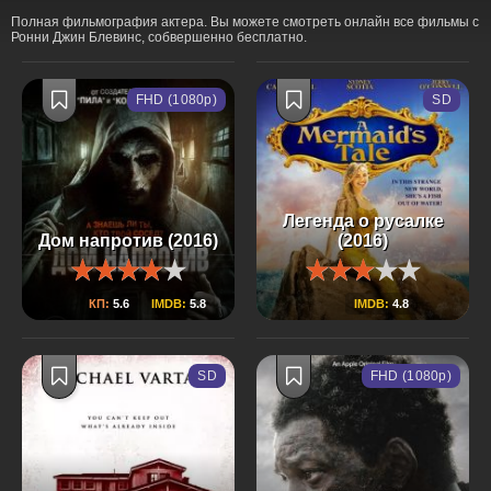
Полная фильмография актера. Вы можете смотреть онлайн все фильмы с
Ронни Джин Блевинс, собвершенно бесплатно.
FHD (1080p)
SD
Легенда о русалке
Дом напротив (2016)
(2016)
КП:
5.6
IMDB:
5.8
IMDB:
4.8
SD
FHD (1080p)