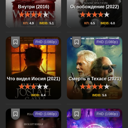
Внутри (2016)
Освобождение (2022)
КП:
4.9
IMDB:
5.1
КП:
6.5
IMDB:
6.0
FHD (1080p)
FHD (1080p)
Что видел Иосия (2021)
Смерть в Техасе (2021)
IMDB:
6.4
IMDB:
5.6
FHD (1080p)
FHD (1080p)