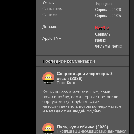
Ужасы
Турецкие
Фантастика
Сериалы 2026
Фэнтези
Сериалы 2025
—
Детские
Netflix
—
Сериалы
Apple TV+
Netflix
Фильмы Netflix
Последние комментарии
Сокровища императора. 3
сезон (2026)
Гость Катя
Кошкины сами мстительные, сами
начали войну, сами первые поставили
черную метку голубым, сами
невоспитанные, а потом кочевряжаться
и нападают на людей олубых.
Папа, купи пёсика (2026)
Пнодлщзешшне56шгщравмриакнгпарол