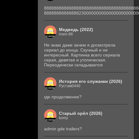
88888888888888888888888888888888888888
88888888888888230000000000000000000000
Медведь (2022)
irsen-86
Не знаю даже зачем я досмотрела
сериал до конца. Скучный и не
интересный. Картинка всего сериала
серая, девятая и утопическая.
Переодически складывается
История его служанки (2026)
Рустам0440
где продолжение?
Старый орёл (2026)
komy
admin gde trailers?