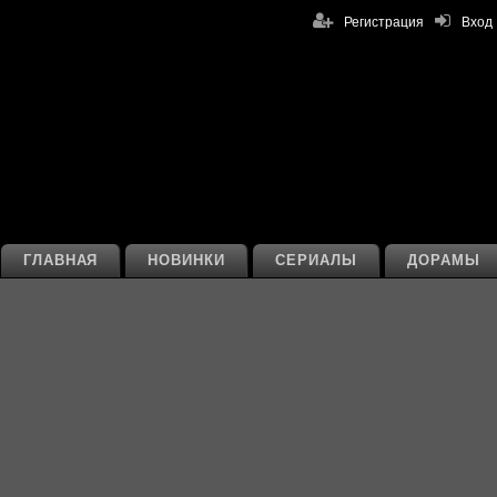
Регистрация
Вход
ГЛАВНАЯ
НОВИНКИ
СЕРИАЛЫ
ДОРАМЫ