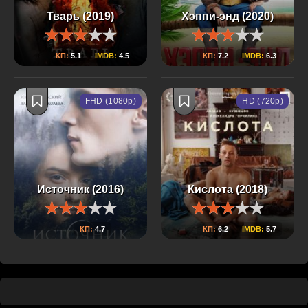
Тварь (2019)
Хэппи-энд (2020)
КП:
5.1
IMDB:
4.5
КП:
7.2
IMDB:
6.3
FHD (1080p)
HD (720p)
Источник (2016)
Кислота (2018)
КП:
4.7
КП:
6.2
IMDB:
5.7