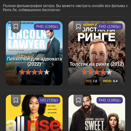
Полная фильмография актера. Вы можете смотреть онлайн все фильмы с
Регги Ли, собвершенно бесплатно.
FHD (1080p)
FHD (1080p)
Линкольн для адвоката
(2022)
Толстяк на ринге (2012)
КП:
7.0
IMDB:
6.4
HD (720p)
FHD (1080p)