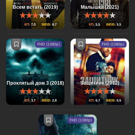
Всем встать (2019)
Малышка (2021)
КП:
7.0
IMDB:
6.7
КП:
5.5
IMDB:
5.5
FHD (1080p)
FHD (1080p)
Проклятый дом 3 (2018)
Защитник (2012)
КП:
3.7
IMDB:
2.8
КП:
6.7
IMDB:
6.5
FHD (1080p)