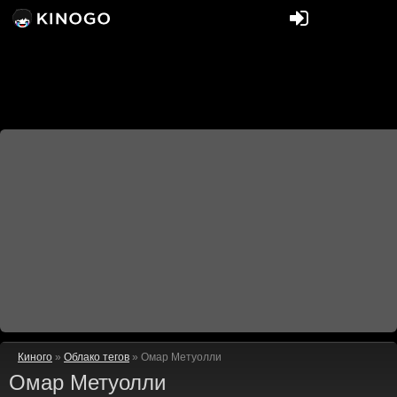
Киного
»
Облако тегов
» Омар Метуолли
Омар Метуолли