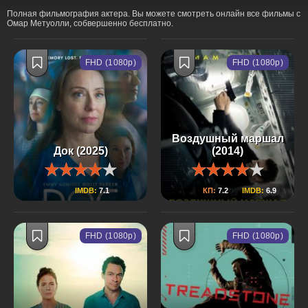
Полная фильмография актера. Вы можете смотреть онлайн все фильмы с
Омар Метуолли, собвершенно бесплатно.
FHD (1080p)
FHD (1080p)
Воздушный маршал
Док (2025)
(2014)
IMDB:
7.1
КП:
7.2
IMDB:
6.9
FHD (1080p)
FHD (1080p)