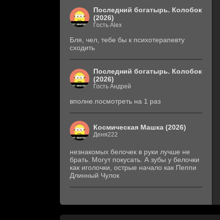
Последний богатырь. Колобок
(2026)
Гость Alex
Бля, чел, тебе бы к психотерапевту
сходить
Последний богатырь. Колобок
(2026)
Гость Андрей
вполне.посмотреть на 1 раз
Космическая Машка (2026)
Деня222
незнакомых белочек в руки лучше не
брать. Могут покусать. А зубы у белочки
как иголочки, острые начало как Пеппи
Длинный Чулок