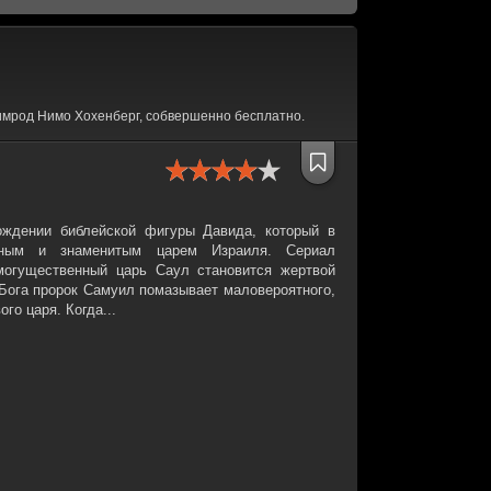
имрод Нимо Хохенберг, собвершенно бесплатно.
ождении библейской фигуры Давида, который в
тным и знаменитым царем Израиля. Сериал
 могущественный царь Саул становится жертвой
 Бога пророк Самуил помазывает маловероятного,
го царя. Когда...