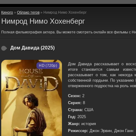
Киного
»
Облако тегов
» Нимрод Нимо Хохенберг
Нимрод Нимо Хохенберг
Полная фильмография актера. Вы можете смотреть онлайн все фильмы с Н
Дом Давида (2025)
Дом Давида рассказывает о восх
HD (720p)
итоге становится самым извес
рассказывает о том, как некогда
собственной гордыни. По указанию
отверженного подростка на роль ново
Сезон:
2
Серия:
8
Страна:
США
Год:
2025
Жанр:
история
Режиссер:
Джон Эрвин, Джон Ганн