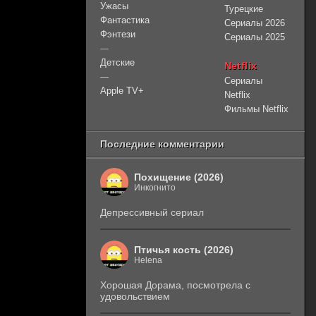
Ужасы
Турецкие
Фантастика
Сериалы 2026
Фэнтези
Сериалы 2025
—
Детские
Netflix
—
Сериалы
Apple TV+
Netflix
Фильмы Netflix
Последние комментарии
Похищение (2026)
Инкогнито
Депрессивный сериал
Птичья кость (2026)
Helena
Хорошая Дорама, посмотрела с
удовольствием