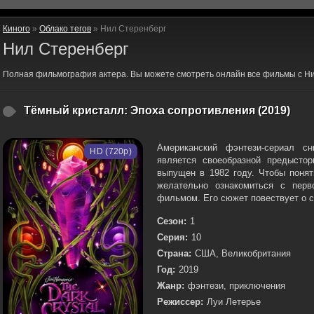
Киного
»
Облако тегов
» Нил Стеренберг
Нил Стеренберг
Полная фильмография актера. Вы можете смотреть онлайн все фильмы с Ни
Тёмный кристалл: Эпоха сопротивления (2019)
Американский фэнтези-сериал 
HD (720p)
является своеобразной предысто
выпущен в 1982 году. Чтобы понят
желательно ознакомиться с перв
фильмом. Его сюжет повествует о с
Сезон:
1
Серия:
10
Страна:
США, Великобритания
Год:
2019
Жанр:
фэнтези, приключения
Режиссер:
Луи Летерье