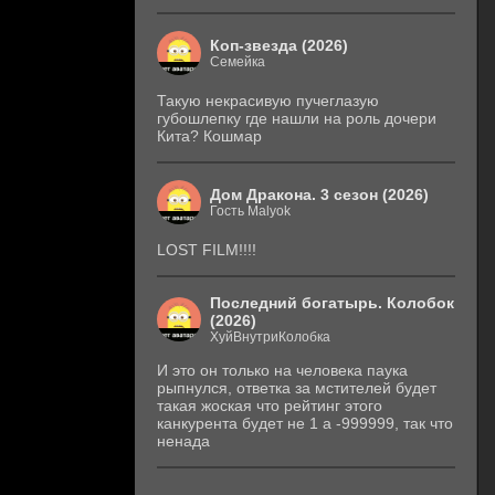
Коп-звезда (2026)
Семейка
Такую некрасивую пучеглазую
губошлепку где нашли на роль дочери
Кита? Кошмар
Дом Дракона. 3 сезон (2026)
Гость Malyok
LOST FILM!!!!
Последний богатырь. Колобок
(2026)
ХуйВнутриКолобка
И это он только на человека паука
рыпнулся, ответка за мстителей будет
такая жоская что рейтинг этого
канкурента будет не 1 а -999999, так что
ненада