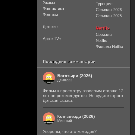
Ужасы
Турецкие
Фантастика
Сериалы 2026
Фэнтези
Сериалы 2025
—
Детские
Netflix
—
Сериалы
Apple TV+
Netflix
Фильмы Netflix
Последние комментарии
Богатыри (2026)
Деня222
Фильм к просмотру взрослым старше 12
лет не рекомендуется. Не судите строго.
Детская сказка.
Коп-звезда (2026)
Минский
Уверены, что это комедия?