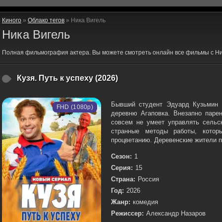
Киного
»
Облако тегов
» Ника Вигель
Ника Вигель
Полная фильмография актера. Вы можете смотреть онлайн все фильмы с Ни
Кузя. Путь к успеху (2026)
Бывший студент Эдуард Кузьмин 
FHD (1080p)
деревню Агаповка. Внезапно парен
совсем не умеет управлять сельс
странные методы работы, котор
процветанию. Деревенские жители п
Сезон:
1
Серия:
15
Страна:
Россия
Год:
2026
Жанр:
комедия
Режиссер:
Александр Назаров