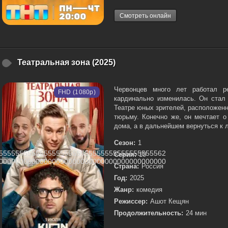
Смотреть онлайн
Театральная зона (2025)
Червонцев много лет работал р
FHD (1080p)
кардинально изменилась. Он стал
Театре юных зрителей, расположенно
тюрьму. Конечно же, он мечтает о
дома, а в дальнейшем вернуться к 
Сезон:
1
55555555555555555555555555555555555555562
Серия:
10
00000000000000000000000000000000000000000
Страна:
Россия
Год:
2025
Жанр:
комедия
Режиссер:
Ашот Кещян
Продолжительность:
24 мин