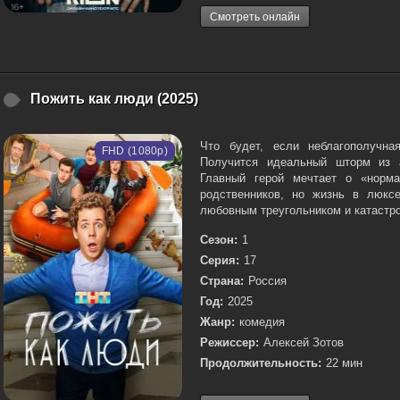
Смотреть онлайн
Пожить как люди (2025)
Что будет, если неблагополучна
FHD (1080p)
Получится идеальный шторм из а
Главный герой мечтает о «норма
родственников, но жизнь в люкс
любовным треугольником и катастро
Сезон:
1
Серия:
17
Страна:
Россия
Год:
2025
Жанр:
комедия
Режиссер:
Алексей Зотов
Продолжительность:
22 мин