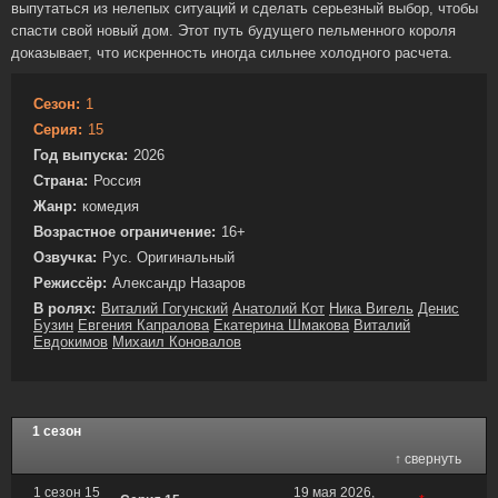
выпутаться из нелепых ситуаций и сделать серьезный выбор, чтобы
спасти свой новый дом. Этот путь будущего пельменного короля
доказывает, что искренность иногда сильнее холодного расчета.
Сезон:
1
Серия:
15
Год выпуска:
2026
Страна:
Россия
Жанр:
комедия
Возрастное ограничение:
16+
Озвучка:
Рус. Оригинальный
Режиссёр:
Александр Назаров
В ролях:
Виталий Гогунский
Анатолий Кот
Ника Вигель
Денис
Бузин
Евгения Капралова
Екатерина Шмакова
Виталий
Евдокимов
Михаил Коновалов
1 сезон
↑ свернуть
1 сезон 15
19 мая 2026,