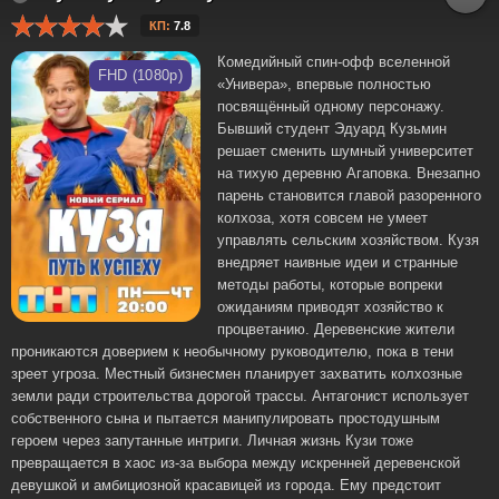
КП:
7.8
Комедийный спин-офф вселенной
FHD (1080p)
«Универа», впервые полностью
посвящённый одному персонажу.
Бывший студент Эдуард Кузьмин
решает сменить шумный университет
на тихую деревню Агаповка. Внезапно
парень становится главой разоренного
колхоза, хотя совсем не умеет
управлять сельским хозяйством. Кузя
внедряет наивные идеи и странные
методы работы, которые вопреки
ожиданиям приводят хозяйство к
процветанию. Деревенские жители
проникаются доверием к необычному руководителю, пока в тени
зреет угроза. Местный бизнесмен планирует захватить колхозные
земли ради строительства дорогой трассы. Антагонист использует
собственного сына и пытается манипулировать простодушным
героем через запутанные интриги. Личная жизнь Кузи тоже
превращается в хаос из-за выбора между искренней деревенской
девушкой и амбициозной красавицей из города. Ему предстоит