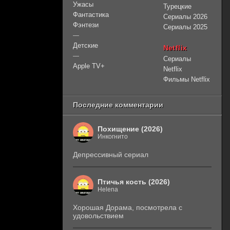
Ужасы
Турецкие
Фантастика
Сериалы 2026
Фэнтези
Сериалы 2025
—
Детские
Netflix
—
Сериалы
Apple TV+
Netflix
Фильмы Netflix
Последние комментарии
Похищение (2026)
Инкогнито
Депрессивный сериал
Птичья кость (2026)
Helena
Хорошая Дорама, посмотрела с
удовольствием