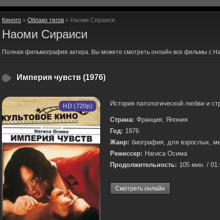
Киного
»
Облако тегов
» Наоми Сираиси
Наоми Сираиси
Полная фильмография актера. Вы можете смотреть онлайн все фильмы с Н
Империя чувств (1976)
История патологической любви и стра
HD (720p)
Страна:
Франция, Япония
Год:
1976
Жанр:
биография, для взрослых, м
Режиссер:
Нагиса Осима
Продолжительность:
105 мин. / 01
Смотреть онлайн