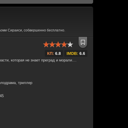
аоми Сираиси, собвершенно бесплатно.
КП:
6.8
IMDB:
6.6
сти, которая не знает преград и морали....
елодрама, триллер
:45