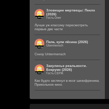
Зловещие мертвецы: Пекло
(2026)
Гость Олег
Лучше уж классику пересмотреть
первые две части
Папа, купи пёсика (2026)
Übermensch
Снизу Untermensch
Закулисье реальности.
Бэкрумс (2026)
Гость СЕРЖ
Как будто заглянул в мозг шизофреника.
Прикольное кино.