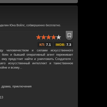
эделин Юна Войлс, собвершенно бесплатно.
КП:
7.1
IMDB:
7.3
у человечеством и силами искусственного
в боях и бывший оперативный агент переживает
ь ему предстоит найти и уничтожить Создателя -
шего искусственный интеллект и таинственное
ойне и всему...
, драма, приключения
:13