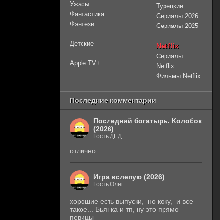
Ужасы
Турецкие
Фантастика
Сериалы 2026
Фэнтези
Сериалы 2025
—
Детские
Netflix
—
Сериалы
Apple TV+
Netflix
Фильмы Netflix
Последние комментарии
Последний богатырь. Колобок
(2026)
Гость ДЕД
отлично
Игра вслепую (2026)
Гость Олег
хорошие есть выпуски, но коку, и все
такое... Бьянка и тп, ну это прямо
певицы