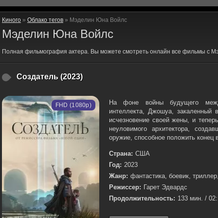
Киного
»
Облако тегов
» Мэделин Юна Войлс
Мэделин Юна Войлс
Полная фильмография актера. Вы можете смотреть онлайн все фильмы с М
Создатель (2023)
На фоне войны будущего межд
FHD (1080p)
интеллекта, Джошуа, закаленный 
исчезновение своей жены, и тепер
неуловимого архитектора, создав
оружие, способное положить конец в
Страна:
США
Год:
2023
Жанр:
фантастика, боевик, триллер
Режиссер:
Гарет Эдвардс
Продолжительность:
133 мин. / 02