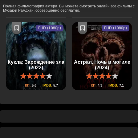
Полная фильмография актера. Вы можете смотреть онлайн все фильмы с
Музакки Рамдхан, собвершенно бесплатно.
FHD (1080p)
FHD (1080p)
Кукла: Зарождение зла
Астрал. Ночь в могиле
(2022)
(2024)
КП:
5.6
IMDB:
5.7
КП:
4.3
IMDB:
7.1