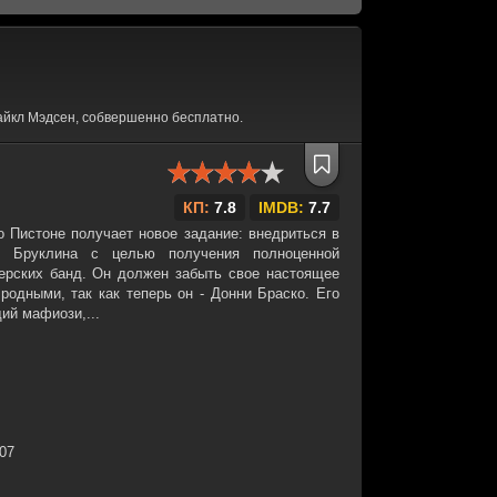
айкл Мэдсен, собвершенно бесплатно.
КП:
7.8
IMDB:
7.7
о Пистоне получает новое задание: внедриться в
к Бруклина с целью получения полноценной
ерских банд. Он должен забыть свое настоящее
родными, так как теперь он - Донни Браско. Его
ий мафиози,...
:07