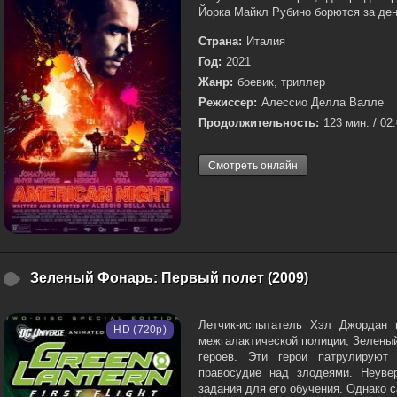
Йорка Майкл Рубино борются за день
Страна:
Италия
Год:
2021
Жанр:
боевик, триллер
Режиссер:
Алессио Делла Валле
Продолжительность:
123 мин. / 02
Смотреть онлайн
Зеленый Фонарь: Первый полет (2009)
Летчик-испытатель Хэл Джордан 
HD (720p)
межгалактической полиции, Зелены
героев. Эти герои патрулируют
правосудие над злодеями. Неуве
задания для его обучения. Однако с