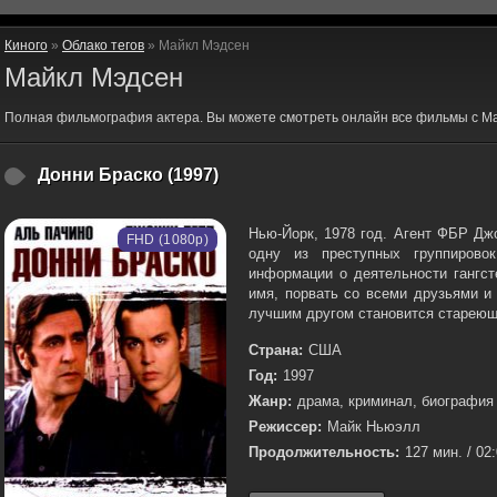
Киного
»
Облако тегов
» Майкл Мэдсен
Майкл Мэдсен
Полная фильмография актера. Вы можете смотреть онлайн все фильмы с М
Донни Браско (1997)
Нью-Йорк, 1978 год. Агент ФБР Дж
FHD (1080p)
одну из преступных группирово
информации о деятельности гангст
имя, порвать со всеми друзьями и 
лучшим другом становится стареющ
Страна:
США
Год:
1997
Жанр:
драма, криминал, биография
Режиссер:
Майк Ньюэлл
Продолжительность:
127 мин. / 02