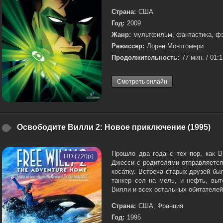
Страна:
США
Год:
2009
Жанр:
мультфильм, фантастика, фэ
Режиссер:
Лорен Монтгомери
Продолжительность:
77 мин. / 01:
Смотреть онлайн
Освободите Вилли 2: Новое приключение (1995)
Прошло два года с тех пор, как 
HD (720p)
Джесси с родителями отправляется
косатку. Встреча старых друзей бы
танкер сел на мель, и нефть, выт
Вилли и всех остальных обитателей.
Страна:
США, Франция
Год:
1995