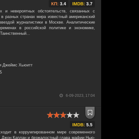
КП:
3.4
IMDB:
3.7
ых и невероятных обстоятельств, связанных с
 в разных странах мира известный американский
звездой журналистики в Москве. Аналитические
ременах в российской политике и экономике,
Таинственный...
ни Джеймс Хьюитт
25
6-09-2023, 17:04
IMDB:
5.5
исходит в коррумпированном мире современного
ер Джон Каплан и безжалостный глава мафии Нью-