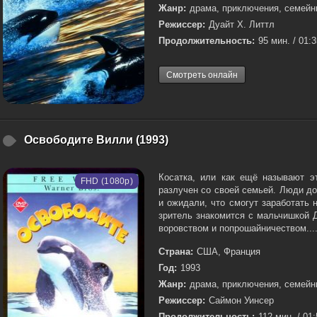
Жанр:
драма, приключения, семей
Режиссер:
Дуайт Х. Литтл
Продолжительность:
95 мин. / 01:
Смотреть онлайн
Освободите Вилли (1993)
Косатка, или как ещё называют эт
FHD (1080p)
разлучен со своей семьей. Люди до
и ожидали, что смогут заработать 
зритель знакомится с мальчишкой
воровством и попрошайничеством...
Страна:
США, Франция
Год:
1993
Жанр:
драма, приключения, семей
Режиссер:
Саймон Уинсер
Продолжительность:
112 мин. / 01