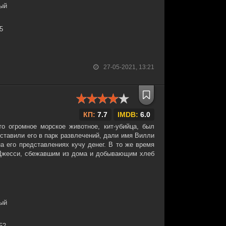
ный
35
27-05-2021, 13:21
КП:
7.7
IMDB:
6.0
о огромное морское животное, кит-убийца, был
ставили его в парк развлечений, дали имя Вилли
на его представлениях кучу денег. В то же время
 Джесси, сбежавшим из дома и добывающим хлеб
.
ный
:52