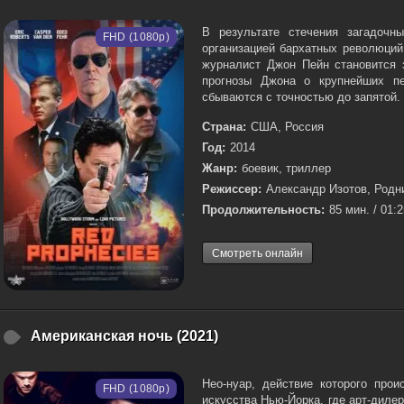
В результате стечения загадочн
FHD (1080p)
организацией бархатных революций
журналист Джон Пейн становится 
прогнозы Джона о крупнейших пе
сбываются с точностью до запятой. 
Страна:
США, Россия
Год:
2014
Жанр:
боевик, триллер
Режиссер:
Александр Изотов, Род
Продолжительность:
85 мин. / 01:
Смотреть онлайн
Американская ночь (2021)
Нео-нуар, действие которого про
FHD (1080p)
искусства Нью-Йорка, где арт-дил