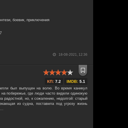
нтези, боевик, приключения
17
18-08-2021, 12:36
КП:
7.2
IMDB:
5.1
Вилли был выпущен на волю. Во время каникул
 на побережье, где люди часто видели одинокую
ла радостной, но, к сожалению, недолгой: старый
екающая из судна, поставила под угрозу жизнь
..