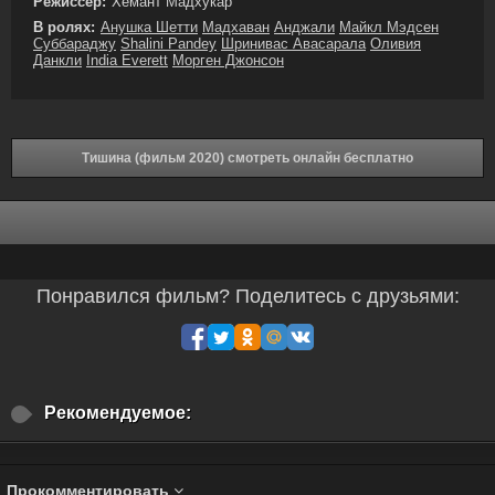
Режиссёр:
Хемант Мадхукар
В ролях:
Анушка Шетти
Мадхаван
Анджали
Майкл Мэдсен
Суббараджу
Shalini Pandey
Шринивас Авасарала
Оливия
Данкли
India Everett
Морген Джонсон
Тишина (фильм 2020) смотреть онлайн бесплатно
Понравился фильм? Поделитесь с друзьями:
Рекомендуемое:
Прокомментировать