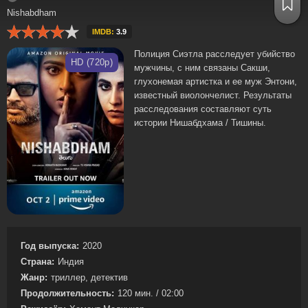
Nishabdham
IMDB:
3.9
Полиция Сиэтла расследует убийство
HD (720p)
мужчины, с ним связаны Сакши,
глухонемая артистка и ее муж Энтони,
известный виолончелист. Результаты
расследования составляют суть
истории Нишабдхама / Тишины.
Год выпуска:
2020
Страна:
Индия
Жанр:
триллер, детектив
Продолжительность:
120 мин. / 02:00