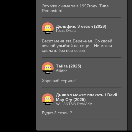
Это уже снимали в 1997году. Типа
Remasterd.
Дельфин. 3 сезон (2026)
Гость Ольга
Бесит меня эта Бережная. Со своей
вечной улыбкой на лице... Не могли
сделать без нее сезон
Тайга (2025)
Акакий
Хороший сериал!
Дьявол может плакать / Devil
May Cry (2025)
VALIANTSIN RAVIAKA
Будет 3 сезон ?