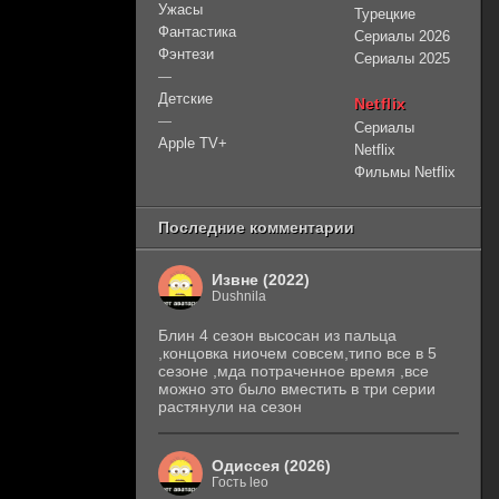
Ужасы
Турецкие
Фантастика
Сериалы 2026
Фэнтези
Сериалы 2025
—
Детские
Netflix
—
Сериалы
Apple TV+
Netflix
Фильмы Netflix
Последние комментарии
Извне (2022)
Dushnila
Блин 4 сезон высосан из пальца
,концовка ниочем совсем,типо все в 5
сезоне ,мда потраченное время ,все
можно это было вместить в три серии
растянули на сезон
Одиссея (2026)
Гость leo