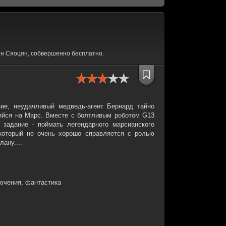
ян Сяоцян, собвершенно бесплатно.
ие, неудачливый медведь-агент Бернард тайно
ийся на Марс. Вместе с болтливым роботом G13
 задание - поймать легендарного марсианского
 который не очень хорошо справляется с ролью
лану....
ючения, фантастика