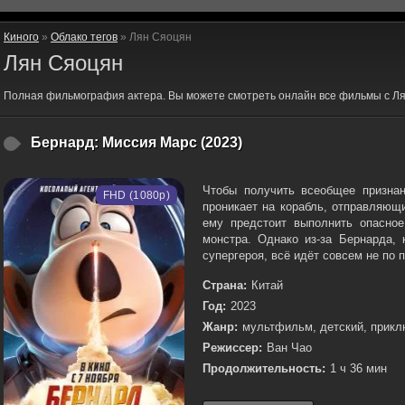
Киного
»
Облако тегов
» Лян Сяоцян
Лян Сяоцян
Полная фильмография актера. Вы можете смотреть онлайн все фильмы с Л
Бернард: Миссия Марс (2023)
Чтобы получить всеобщее признан
FHD (1080p)
проникает на корабль, отправляющ
ему предстоит выполнить опасное
монстра. Однако из-за Бернарда,
супергероя, всё идёт совсем не по п
Страна:
Китай
Год:
2023
Жанр:
мультфильм, детский, прикл
Режиссер:
Ван Чао
Продолжительность:
1 ч 36 мин