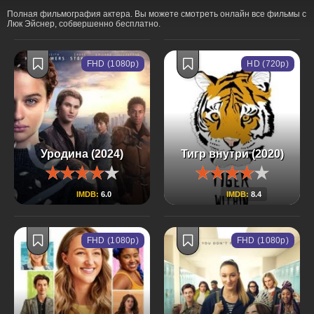
Полная фильмография актера. Вы можете смотреть онлайн все фильмы с
Люк Эйснер, собвершенно бесплатно.
FHD (1080p)
HD (720p)
Уродина (2024)
Тигр внутри (2020)
IMDB:
6.0
IMDB:
8.4
FHD (1080p)
FHD (1080p)