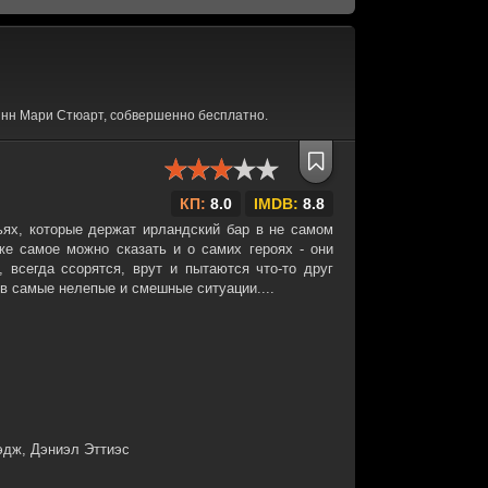
инн Мари Стюарт, собвершенно бесплатно.
КП:
8.0
IMDB:
8.8
ьях, которые держат ирландский бар в не самом
е самое можно сказать и о самих героях - они
, всегда ссорятся, врут и пытаются что-то друг
о в самые нелепые и смешные ситуации....
эдж, Дэниэл Эттиэс