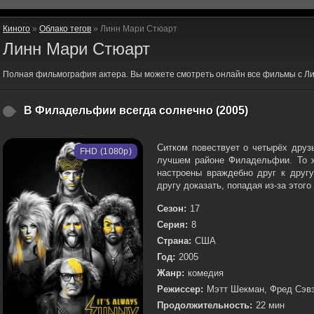
Киного
»
Облако тегов
» Линн Мари Стюарт
Линн Мари Стюарт
Полная фильмография актера. Вы можете смотреть онлайн все фильмы с Л
В Филадельфии всегда солнечно (2005)
Ситком повествует о четырёх друз
FHD (1080p)
лучшем районе Филадельфии. То ж
настроены враждебно друг к другу
другу доказать, попадая из-за этог
Сезон:
17
Серия:
8
Страна:
США
Год:
2005
Жанр:
комедия
Режиссер:
Мэтт Шекман, Фред Сэв
Продолжительность:
22 мин