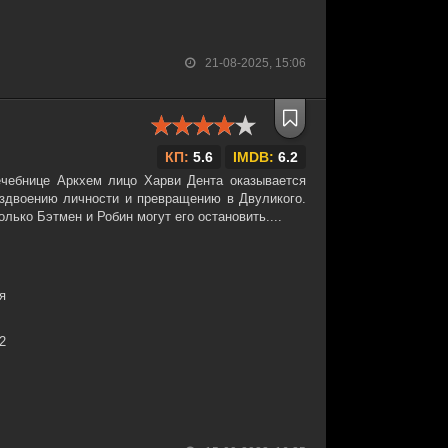
21-08-2025, 15:06
КП:
5.6
IMDB:
6.2
ечебнице Аркхем лицо Харви Дента оказывается
раздвоению личности и превращению в Двуликого.
олько Бэтмен и Робин могут его остановить....
я
12