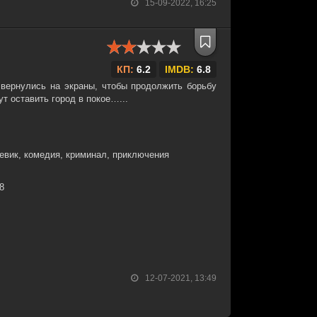
15-09-2022, 16:25
КП:
6.2
IMDB:
6.8
 вернулись на экраны, чтобы продолжить борьбу
ут оставить город в покое…...
евик, комедия, криминал, приключения
18
12-07-2021, 13:49