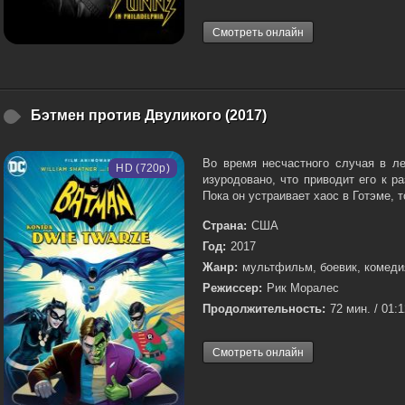
Смотреть онлайн
Бэтмен против Двуликого (2017)
Во время несчастного случая в л
HD (720p)
изуродовано, что приводит его к 
Пока он устраивает хаос в Готэме, т
Страна:
США
Год:
2017
Жанр:
мультфильм, боевик, комеди
Режиссер:
Рик Моралес
Продолжительность:
72 мин. / 01:
Смотреть онлайн