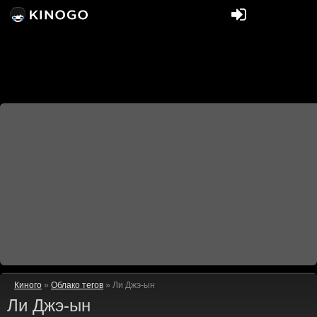
Киного
»
Облако тегов
» Ли Джэ-ын
Ли Джэ-ын