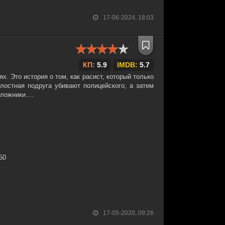
17-06-2024, 18:03
КП:
5.9
IMDB:
5.7
. Это история о том, как расист, который только
лостная подруга убивают полицейского, а затем
ложники....
:50
17-05-2020, 09:26