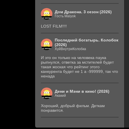
Дом Дракона. 3 сезон (2026)
Гость Malyok
LOST FILM!!!!
Последний богатырь. Колобок
(2026)
ХуйВнутриКолобка
И это он только на человека паука
рыпнулся, ответка за мстителей будет
такая жоская что рейтинг этого
канкурента будет не 1 а -999999, так что
ненада
Дени и Мэни в кино! (2026)
Акакий
Хороший, добрый фильм. Деткам
понравится.