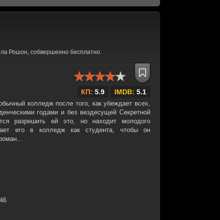
ела Рошон, собвершенно бесплатно.
КП:
5.9
IMDB:
5.1
обычный колледж после того, как убеждает всех,
денческими годами и без вездесущей Секретной
тся разрешить ей это, но находит молодого
лает его в колледж как студента, чтобы он
оман...
:46