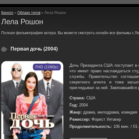
Киного
»
Облако тегов
» Лела Рошон
Лела Рошон
Полная фильмография актера. Вы можете смотреть онлайн все фильмы с Л
Первая дочь (2004)
Дочь Президента США поступает в 
FHD (1080p)
что имеет право наслаждаться сту
службы. Правительство соглашае
секретного агента и тоже засы
приглядывал за ней. Завязавшийся р
Страна:
США
Год:
2004
Жанр:
драма, мелодрама, комедия
Режиссер:
Форест Уитакер
Продолжительность:
106 мин. / 01