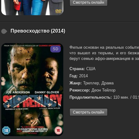
Смотреть онлайн
Превосходство (2014)
Фильм основан на реальных событиях
SD
что вышел из тюрьмы, и его безжа
берут семью афро-американцев в за
Страна:
США
Год:
2014
Жанр:
Триллер, Драма
Режиссер:
Деон Тейлор
Продолжительность:
110 мин. / 01
Смотреть онлайн