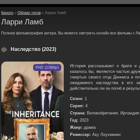
Киного
»
Облако тегов
» Ларри Ламб
Ларри Ламб
Полная фильмография актера. Вы можете смотреть онлайн все фильмы с Л
Наследство (2023)
История рассказывает о брате и 
FHD (1080p)
казалось бы, являются частью дру
смертью своего отца Денниса и по
ожидаемого наследства в его за
действительно ли он погиб в результ
Сезон:
1
Серия:
4
Страна:
Великобритания, Ирландия
Год:
2023
Жанр:
драма
Режиссер:
Аку Лоухимиес