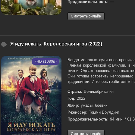
Продолжительность:
—
Смотреть онлайн
Я иду искать. Королевская игра (2022)
Банда молодых хулиганов проника
FHD (1080p)
членам королевской фамилии, в н
жизни. Однако хозяева оказываютс
Они готовы встретить непрошеных 
традициями. И теперь грабителям пр
Страна:
Великобритания
Год:
2022
Жанр:
ужасы, боевик
Режиссер:
Томми Боулдинг
Продолжительность:
94 мин. / 01:
Смотреть онлайн