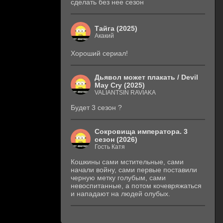
сделать без нее сезон
Тайга (2025)
Акакий
Хороший сериал!
Дьявол может плакать / Devil
May Cry (2025)
VALIANTSIN RAVIAKA
Будет 3 сезон ?
Сокровища императора. 3
сезон (2026)
Гость Катя
Кошкины сами мстительные, сами
начали войну, сами первые поставили
черную метку голубым, сами
невоспитанные, а потом кочевряжаться
и нападают на людей олубых.