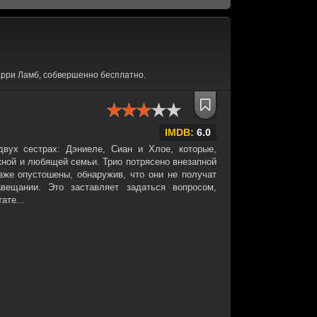
арри Ламб, собвершенно бесплатно.
IMDB:
6.0
двух сестрах: Дэниеле, Сиан и Хлое, которые,
жной и любящей семьи. Трио потрясено внезапной
зже опустошены, обнаружив, что они не получат
вещании. Это заставляет задаться вопросом,
ате...