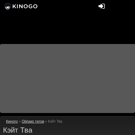
Киного
»
Облако тегов
» Кэйт Тва
Кэйт Тва