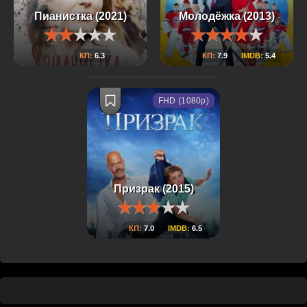
Пианистка (2021)
Молодёжка (2013)
КП:
6.3
КП:
7.9
IMDB:
5.4
FHD (1080p)
Призрак (2015)
КП:
7.0
IMDB:
6.5