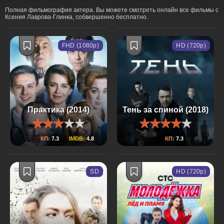
Полная фильмография актера. Вы можете смотреть онлайн все фильмы с
Ксения Лаврова-Глинка, собвершенно бесплатно.
FHD (1080p)
HD (720p)
Практика (2014)
Тень за спиной (2018)
КП:
7.3
IMDB:
4.8
КП:
7.3
SD
HD (720p)