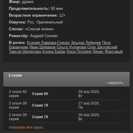
Жанр:
драма
Продолжительность:
50 мин
Возрастное ограничение:
12+
Озвучка:
Рус. Оригинальный
Слоган:
«Спасая жизни»
Режиссёр:
Андрей Силкин
В ролях:
Ксения Лаврова-Глинка
Эльдар Лебедев
Петр
Баранчеев
Иван Шибанов
Ольга Чудакова
Олег Шкловский
Таисия Шипилова
Алина Бабак
Анна Потебня
Денис Фартовый
2 сезон
↑ свернуть
2 сезон 40
28 апр 2020,
Серия 80
*
серия
Вт
2 сезон 39
27 апр 2020,
Серия 79
*
серия
Пн
2 сезон 38
26 апр 2020,
Серия 78
*
серия
Вс
показать все серии