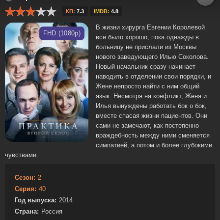
КП:
7.3
IMDB:
4.8
В жизни хирурга Евгении Королевой
FHD (1080p)
все было хорошо, пока однажды в
больницу не прислали из Москвы
нового заведующего Илью Соколова.
Новый начальник сразу начинает
наводить в отделении свои порядки, и
Жене непросто найти с ним общий
язык. Несмотря на конфликт, Женя и
Илья вынуждены работать бок о бок,
вместе спасая жизни пациентов. Они
сами не замечают, как постепенно
враждебность между ними сменяется
симпатией, а потом и более глубокими
чувствами.
Сезон:
2
Серия:
40
Год выпуска:
2014
Страна:
Россия