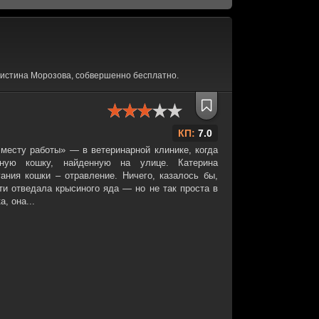
ристина Морозова, собвершенно бесплатно.
КП:
7.0
 месту работы» — в ветеринарной клинике, когда
ьную кошку, найденную на улице. Катерина
гания кошки – отравление. Ничего, казалось бы,
ти отведала крысиного яда — но не так проста в
, она...