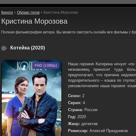
Киного
»
Облако тегов
» Кристина Морозова
Кристина Морозова
Полная фильмография актера. Вы можете смотреть онлайн все фильмы с К
Котейка (2020)
Наша героиня Катерина ночует «по
FHD (1080p)
незнакомец приносит туда бол
предполагает, что причина недомо
подозрительного – кошка по глупос
умозаключениях наша героиня: кошка
Сезон:
2
Серия:
4
Страна:
Россия
Год:
2020
Жанр:
детектив
Режиссер:
Алексей Праздников