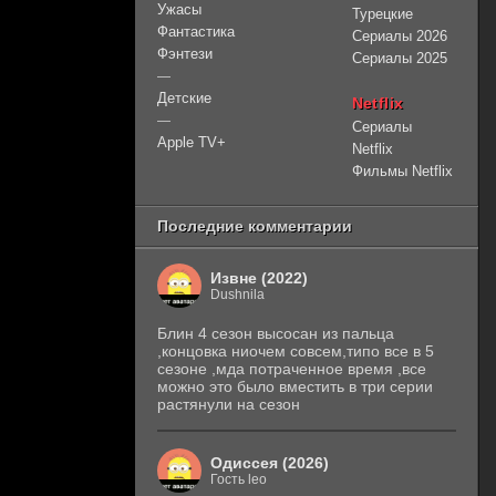
Ужасы
Турецкие
Фантастика
Сериалы 2026
Фэнтези
Сериалы 2025
—
Детские
Netflix
—
Сериалы
Apple TV+
Netflix
Фильмы Netflix
Последние комментарии
Извне (2022)
Dushnila
Блин 4 сезон высосан из пальца
,концовка ниочем совсем,типо все в 5
сезоне ,мда потраченное время ,все
можно это было вместить в три серии
растянули на сезон
Одиссея (2026)
Гость leo