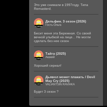
Это уже снимали в 1997году. Типа
Remasterd.
Дельфин. 3 сезон (2026)
Гость Ольга
Бесит меня эта Бережная. Со своей
вечной улыбкой на лице... Не могли
сделать без нее сезон
Тайга (2025)
Акакий
Хороший сериал!
Дьявол может плакать / Devil
May Cry (2025)
VALIANTSIN RAVIAKA
Будет 3 сезон ?