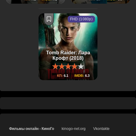
FHD (1080p)
Tomb Raider: Лара
Крофт (2018)
КП:
6.1
IMDB:
6.3
Фильмы онлайн - КиноГо
kinogo-net.org
Vkontakte