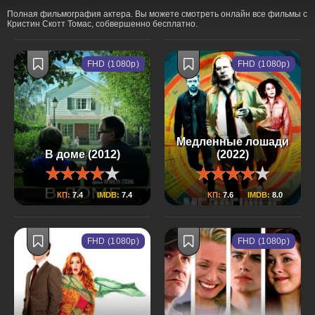
Полная фильмография актера. Вы можете смотреть онлайн все фильмы с
Кристин Скотт Томас, собвершенно бесплатно.
FHD (1080p)
FHD (1080p)
Медленные лошади
В доме (2012)
(2022)
КП:
7.4
IMDB:
7.4
КП:
7.6
IMDB:
8.0
FHD (1080p)
FHD (1080p)