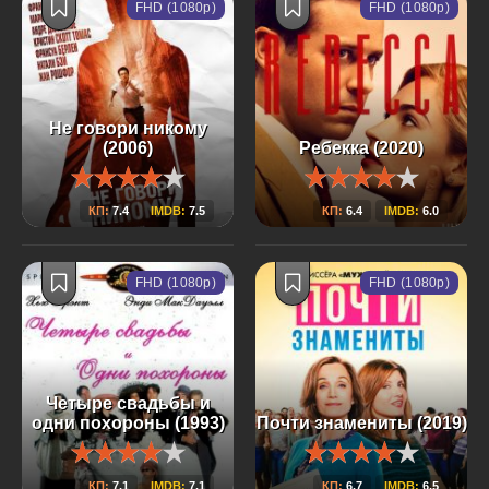
FHD (1080p)
FHD (1080p)
Не говори никому
(2006)
Ребекка (2020)
КП:
7.4
IMDB:
7.5
КП:
6.4
IMDB:
6.0
FHD (1080p)
FHD (1080p)
Четыре свадьбы и
одни похороны (1993)
Почти знамениты (2019)
КП:
7.1
IMDB:
7.1
КП:
6.7
IMDB:
6.5