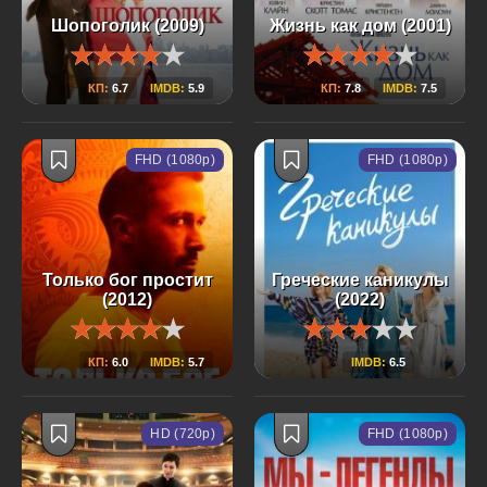
Шопоголик (2009)
Жизнь как дом (2001)
КП:
6.7
IMDB:
5.9
КП:
7.8
IMDB:
7.5
FHD (1080p)
FHD (1080p)
Только бог простит
Греческие каникулы
(2012)
(2022)
КП:
6.0
IMDB:
5.7
IMDB:
6.5
HD (720p)
FHD (1080p)