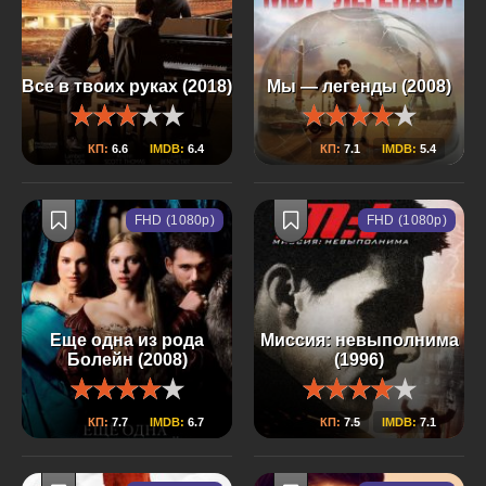
Все в твоих руках (2018)
Мы — легенды (2008)
КП:
6.6
IMDB:
6.4
КП:
7.1
IMDB:
5.4
FHD (1080p)
FHD (1080p)
Еще одна из рода
Миссия: невыполнима
Болейн (2008)
(1996)
КП:
7.7
IMDB:
6.7
КП:
7.5
IMDB:
7.1