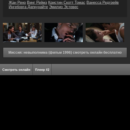
Жан Рено
Винг Реймз
Кристин Скотт Томас
Ванесса Редгрейв
Ингеборга Дапкунайте
Эмилио Эстевес
Миссия: невыполнима (фильм 1996) смотреть онлайн бесплатно
Смотреть онлайн
Плеер #2