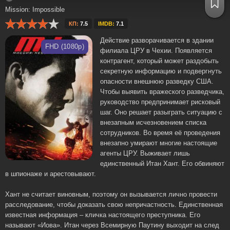
Mission: Impossible
КП:
7.5
IMDB:
7.1
Действие разворачивается в здании
FHD (1080p)
филиала ЦРУ в Чехии. Появляется
контрагент, который может раздобыть
секретную информацию и подвергнуть
опасности внешнюю разведку США.
Чтобы выявить вражеского разведчика,
руководство предпринимает рисковый
шаг. Оно решает разыграть ситуацию с
внезапным исчезновением списка
сотрудников. Во время её проведения
внезапно умирают многие настоящие
агенты ЦРУ. Выживает лишь
единственный Итан Хант. Его обвиняют
в шпионаже и арестовывают.
Хант не считает виновным, поэтому он вызывается лично провести
расследование, чтобы доказать свою непричастность. Единственная
известная информация – кличка настоящего преступника. Его
называют «Иова». Итан через Всемирную Паутину выходит на след