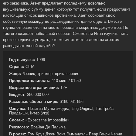
его заказчика. Агент предлагает последнему довольно
внушительную сумму денег, которую тот получит, если предоставит
настоящий список шпионов противника. Хант собирает свою
собственную команду по расследованию данного дела. Вместе
группа отправляется на место передачи секретных документов. Но
там его ожидает небольшой поворот. Сможет ли Итан изучить нить
произошедших и угадать, кто же им окажется ложным агентом
разведывательной службы?
Год выпуска:
1996
Страна:
США
Жанр:
боевик, триллер, приключения
Продолжительность:
110 мин. / 01:50
Возрастное ограничение:
12+
Бюджет:
$80 000 000
Кассовые сборы в мире:
$180 981 856
Озвучка:
Позитив-Мультимедиа, Eng.Original, Так Треба
Продакшн, Інтер (укр)
Слоган:
«Expect the Impossible»
Режиссёр:
Брайан Де Пальма
В ролях:
Том Круз
Джон Войт
Эммануэль Беар
Генри Черни