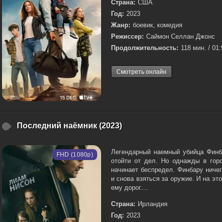
Страна:
США
Год:
2023
Жанр:
боевик, комедия
Режиссер:
Саймон Селлан Джонс
Продолжительность:
118 мин. / 01
Смотреть онлайн
Последний наёмник (2023)
Легендарный наемный убийца Финба
FHD (1080p)
отойти от дел. Но однажды в горо
начинает беспредел. Финбару ничег
и снова взяться за оружие. И на это
ему дорог....
Страна:
Ирландия
Год:
2023