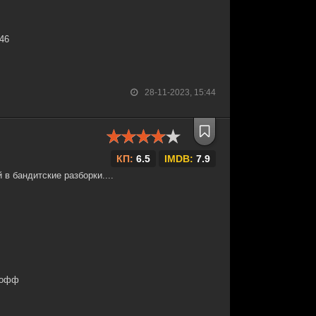
:46
28-11-2023, 15:44
КП:
6.5
IMDB:
7.9
 в бандитские разборки....
Хофф