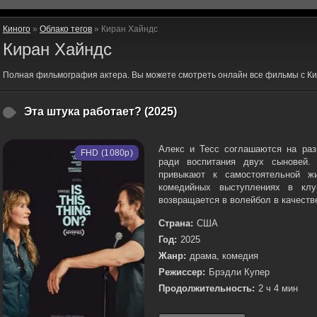
Киного
»
Облако тегов
» Киран Хайндс
Киран Хайндс
Полная фильмография актера. Вы можете смотреть онлайн все фильмы с Ки
Эта штука работает? (2025)
Алекс и Тесс соглашаются на раз
FHD (1080p)
ради воспитания двух сыновей. 
привыкают к самостоятельной ж
комедийных выступлениях в клу
возвращается в волейбол в качестве
Страна:
США
Год:
2025
Жанр:
драма, комедия
Режиссер:
Брэдли Купер
Продолжительность:
2 ч 4 мин