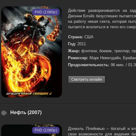
Действие разворачивается на за
FHD (1080p)
Джонни Блэйз безуспешно пытается
на работу некая секта, которая пыт
пытается вселиться в тело его смер
Страна:
США
Год:
2011
Жанр:
фэнтези, боевик, триллер, п
Режиссер:
Марк Невелдайн, Брайан
Продолжительность:
96 мин. / 01:
Смотреть онлайн
Нефть (2007)
Дэниэль Плейнвью – богатый и в
FHD (1080p)
свои возможности для ведения би