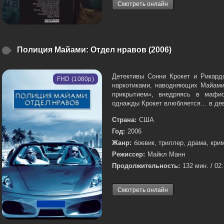
Смотреть онлайн
Полиция Майами: Отдел нравов (2006)
Детективы Сонни Крокет и Рикард
FHD (1080p)
наркотиками, наводняющих Майами
прикрытием», внедряясь в мафи
однажды Крокет влюбляется… в дев
Страна:
США
Год:
2006
Жанр:
боевик, триллер, драма, кри
Режиссер:
Майкл Манн
Продолжительность:
132 мин. / 02
Смотреть онлайн