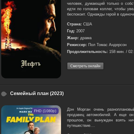
человек, думающий только о собс
идти по головам коллег, чтобы ув
беспокоит. Однажды герой в одиночк
Страна:
США
Год:
2007
Жанр:
драма
Режиссер:
Пол Томас Андерсон
Продолжительность:
158 мин. / 02
Смотреть онлайн
Семейный план (2023)
Дэн Морган очень разноплановы
FHD (1080p)
продавец автомобилей. А еще он
прошлое, он вынужден взять ни
путешествие....