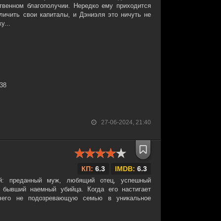
твенном благополучии. Нередко ему приходится
еличить свои капиталы, и Дэниэля это ничуть не
у...
:38
27-06-2024, 21:40
КП:
6.3
IMDB:
6.3
й: преданный муж, любящий отец, успешный
 бывший наемный убийца. Когда его настигает
чего не подозревающую семью в уникальное