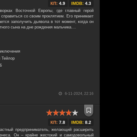
КП:
4.9
IMDB:
4.3
дворках Восточной Европы, где главный герой
 справиться со своим проклятием. Его принимает
ается заполучить дьявола в тот момент, когда он
тного сына на дне рождения мальчика....
риключения
 Тейлор
36
6-11-2024, 22:16
КП:
7.8
IMDB:
8.2
ластный предприниматель, желающий расширить
знеса. Он – крайне жестокий и самодовольный