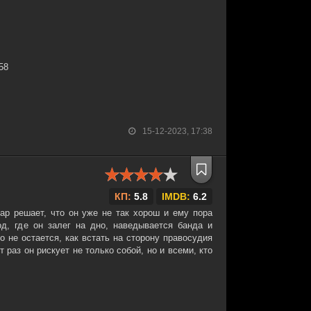
:58
15-12-2023, 17:38
КП:
5.8
IMDB:
6.2
р решает, что он уже не так хорош и ему пора
д, где он залег на дно, наведывается банда и
о не остается, как встать на сторону правосудия
т раз он рискует не только собой, но и всеми, кто