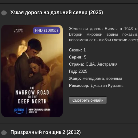
Узкая дорога на дальний север (2025)
Железная дорога Бирмы в 1943 го
FHD (1080p)
Второй мировой войны показыв
невозможность любви глазами австр
Сезон:
1
Серия:
5
Страна:
США, Австралия
Год:
2025
Жанр:
мелодрама, военный
Режиссер:
Джастин Курзель
Смотреть онлайн
Призрачный гонщик 2 (2012)