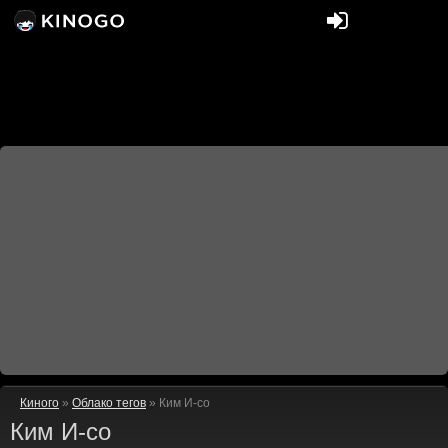
Киного
»
Облако тегов
» Ким И-со
Ким И-со