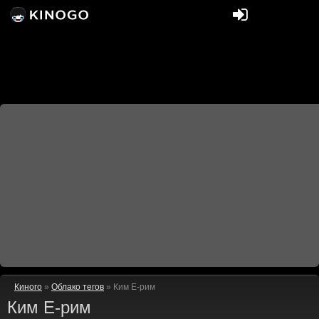
Киного
»
Облако тегов
» Ким Е-рим
Ким Е-рим