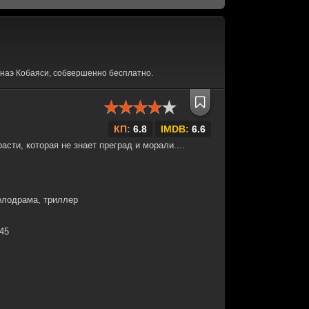
наэ Кобаяси, собвершенно бесплатно.
КП:
6.8
IMDB:
6.6
сти, которая не знает преград и морали....
елодрама, триллер
:45