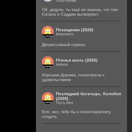
Полотенчик
Ой, дедуль, ты ещё не знаешь, что там
Сатана и Саддам вытворяют.
Похищение (2026)
Инкогнито
Депрессивный сериал
Птичья кость (2026)
Helena
Хорошая Дорама, посмотрела с
удовольствием
Последний богатырь. Колобок
(2026)
Гость Alex
Бля, чел, тебе бы к психотерапевту
сходить