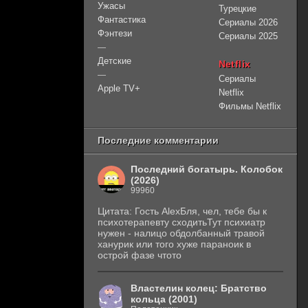
Ужасы
Турецкие
Фантастика
Сериалы 2026
Фэнтези
Сериалы 2025
—
Детские
Netflix
—
Сериалы
Apple TV+
Netflix
Фильмы Netflix
Последние комментарии
Последний богатырь. Колобок
(2026)
99960
Цитата: Гость AlexБля, чел, тебе бы к
психотерапевту сходитьТут психиатр
нужен - налицо обдолбанный травой
ханурик или того хуже параноик в
острой фазе чтото
Властелин колец: Братство
кольца (2001)