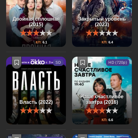
Двойная сплошная
Закрытый уровень
(2015)
(2023)
КП:
6.1
КП:
6.4
SD
HD (720p)
Наше счастливое
Власть (2022)
завтра (2016)
КП:
6.6