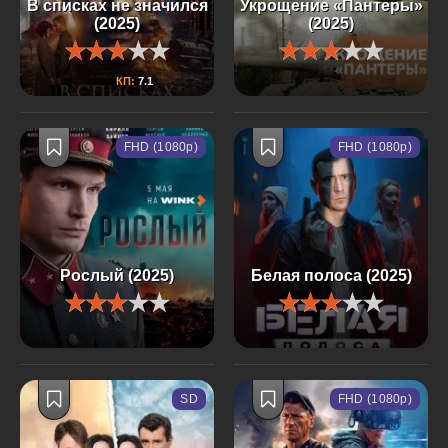
В списках не значился
Укрощение «Пантеры»
(2025)
(2025)
КП:
7.1
FHD (1080p)
FHD (1080p)
Рослый (2025)
Белая полоса (2025)
SD
FHD (1080p)