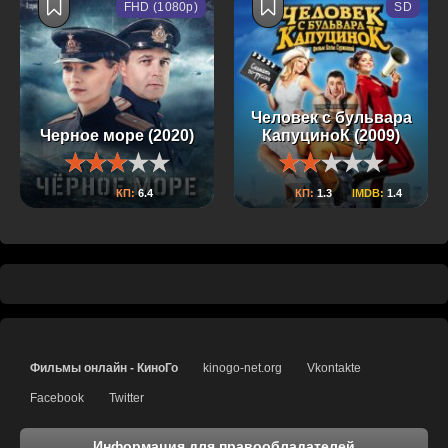
FHD (1080p)
SD
Человек с бульвара
Черное море (2020)
КапуциноК (2009)
КП:
6.4
КП:
1.3
IMDB:
1.4
Фильмы онлайн - КиноГо
kinogo-net.org
Vkontakte
Facebook
Twitter
Информация для правообладателей