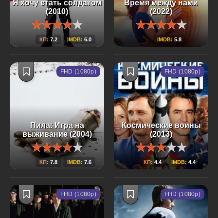
Я хочу стать солдатом
Время между нами
(2010)
(2022)
КП:
7.2
IMDB:
6.0
IMDB:
5.8
FHD (1080p)
FHD (1080p)
Пила: Игра на
Космические воины
выживание (2004)
(2013)
КП:
7.8
IMDB:
7.6
КП:
4.4
IMDB:
4.4
FHD (1080p)
FHD (1080p)