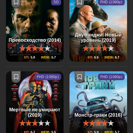
SD
FHD (1080p)
Джуманджи: Новый
Превосходство (2014)
уровень (2019)
КП:
5.9
IMDB:
5.7
КП:
6.5
IMDB:
6.7
FHD (1080p)
FHD (1080p)
Мертвые не умирают
(2019)
Монстр-траки (2016)
КП:
6.2
IMDB:
5.5
КП:
5.9
IMDB:
5.7