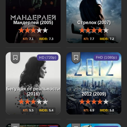
Мандерлей (2005)
Стрелок (2007)
КП:
7.1
IMDB:
7.3
КП:
7.7
IMDB:
7.2
HD (720p)
FHD (1080p)
Бегущая от реальности
(2016)
2012 (2009)
КП:
5.5
IMDB:
5.4
КП:
6.9
IMDB:
5.8