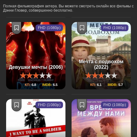
Полная фильмография актера. Вы можете смотреть онлайн все фильмы с
Дэнни Гловер, собвершенно бесплатно.
FHD (1080p)
FHD (1080p)
Мечта с подвохом
Девушки мечты (2006)
(2022)
КП:
6.8
IMDB:
6.5
КП:
6.1
IMDB:
5.7
FHD (1080p)
FHD (1080p)